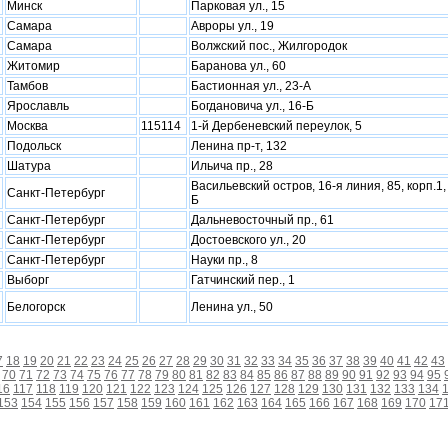
Минск
Парковая ул., 15
Самара
Авроры ул., 19
Самара
Волжский пос., Жилгородок
Житомир
Баранова ул., 60
Тамбов
Бастионная ул., 23-А
Ярославль
Богдановича ул., 16-Б
Москва
115114
1-й Дербеневский переулок, 5
Подольск
Ленина пр-т, 132
Шатура
Ильича пр., 28
Васильевский остров, 16-я линия, 85, корп.1
Санкт-Петербург
Б
Санкт-Петербург
Дальневосточный пр., 61
Санкт-Петербург
Достоевского ул., 20
Санкт-Петербург
Науки пр., 8
Выборг
Гатчинский пер., 1
Белогорск
Ленина ул., 50
7
18
19
20
21
22
23
24
25
26
27
28
29
30
31
32
33
34
35
36
37
38
39
40
41
42
43
70
71
72
73
74
75
76
77
78
79
80
81
82
83
84
85
86
87
88
89
90
91
92
93
94
95
16
117
118
119
120
121
122
123
124
125
126
127
128
129
130
131
132
133
134
153
154
155
156
157
158
159
160
161
162
163
164
165
166
167
168
169
170
17