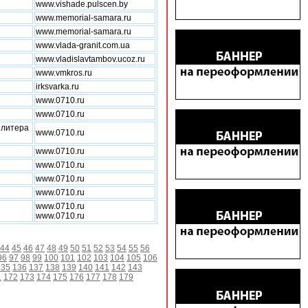
www.vishade.pulscen.by
www.memorial-samara.ru
www.memorial-samara.ru
www.vlada-granit.com.ua
www.vladislavtambov.ucoz.ru
www.vmkros.ru
irksvarka.ru
www.0710.ru
www.0710.ru
, литера
www.0710.ru
www.0710.ru
www.0710.ru
www.0710.ru
www.0710.ru
www.0710.ru
www.0710.ru
44
45
46
47
48
49
50
51
52
53
54
55
56
96
97
98
99
100
101
102
103
104
105
106
135
136
137
138
139
140
141
142
143
1
172
173
174
175
176
177
178
179