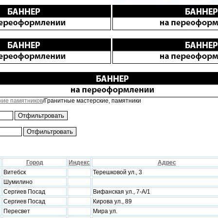
ние памятников
/Гранитные мастерские, памятники
Город
Индекс
Адрес
Витебск
Терешковой ул., 3
Шумилино
Сергиев Посад
Вифанская ул., 7-А/1
Сергиев Посад
Кирова ул., 89
Пересвет
Мира ул.