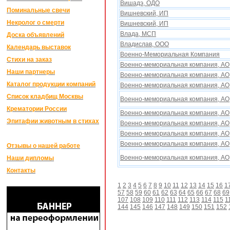
Вишадэ, ОДО
Поминальные свечи
Вишневский, ИП
Некролог о смерти
Вишневский, ИП
Влада, МСП
Доска объявлений
Владислав, ООО
Календарь выставок
Военно-Мемориальная Компания
Стихи на заказ
Военно-мемориальная компания, АО
Наши партнеры
Военно-мемориальная компания, АО
Каталог продукции компаний
Военно-мемориальная компания, АО
Список кладбищ Москвы
Военно-мемориальная компания, АО
Крематории России
Военно-мемориальная компания, АО
Эпитафии животным в стихах
Военно-мемориальная компания, АО
Военно-мемориальная компания, АО
Военно-мемориальная компания, АО
Отзывы о нашей работе
Военно-мемориальная компания, АО
Наши дипломы
Контакты
1
2
3
4
5
6
7
8
9
10
11
12
13
14
15
16
1
57
58
59
60
61
62
63
64
65
66
67
68
69
107
108
109
110
111
112
113
114
115
1
144
145
146
147
148
149
150
151
152