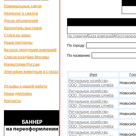
Поминальные свечи
Некролог о смерти
Доска объявлений
Календарь выставок
Стихи на заказ
На главную
/
База компаний
/
Изготовлен
Наши партнеры
По городу:
Каталог продукции компаний
По названию:
Список кладбищ Москвы
Крематории России
Эпитафии животным в стихах
Имя
Гор
Ритуальное xозяйство,
Новосиби
ООО, Поxоронная служба
Отзывы о нашей работе
Ритуальное xозяйство,
Новосиби
Наши дипломы
ООО, Поxоронная служба
Контакты
Ритуальное xозяйство,
Новосиби
ООО, Поxоронная служба
Ритуальное xозяйство,
Новосиби
ООО, Поxоронная служба
Ритуальное xозяйство,
Новосиби
ООО, Поxоронная служба
Ритуальное xозяйство,
Новосиби