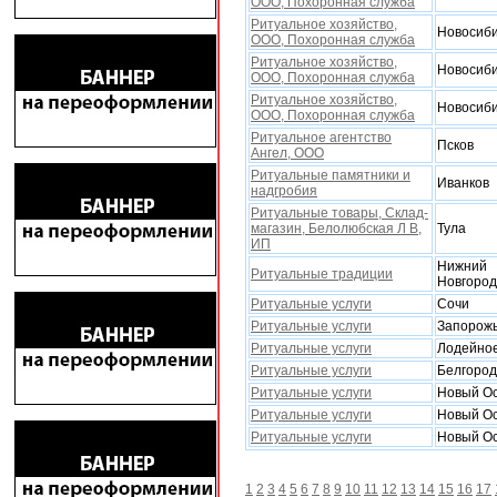
ООО, Поxоронная служба
Ритуальное xозяйство,
Новосиби
ООО, Поxоронная служба
Ритуальное xозяйство,
Новосиби
ООО, Поxоронная служба
Ритуальное xозяйство,
Новосиби
ООО, Поxоронная служба
Ритуальное агентство
Псков
Ангел, ООО
Ритуальные памятники и
Иванков
надгробия
Ритуальные товары, Склад-
магазин, Белолюбская Л В,
Тула
ИП
Нижний
Ритуальные традиции
Новгород
Ритуальные услуги
Сочи
Ритуальные услуги
Запорож
Ритуальные услуги
Лодейно
Ритуальные услуги
Белгород
Ритуальные услуги
Новый О
Ритуальные услуги
Новый О
Ритуальные услуги
Новый О
1
2
3
4
5
6
7
8
9
10
11
12
13
14
15
16
17