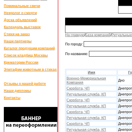
Поминальные свечи
Некролог о смерти
Доска объявлений
Календарь выставок
Стихи на заказ
На главную
/
База компаний
/
Ритуальные
Наши партнеры
По городу:
Каталог продукции компаний
По названию:
Список кладбищ Москвы
Крематории России
Эпитафии животным в стихах
Имя
Г
Военно-Мемориальная
Дно
Компания
Отзывы о нашей работе
Скорбота, ЧП
Днепроп
Наши дипломы
Ритуальная служба, КП
Днепроп
Контакты
Скорбота, ЧП
Днепроп
Ритуальная служба, КП
Днепроп
Скорбота, ЧП
Днепроп
Ритуальная служба, КП
Днепроп
Скорбота, ЧП
Днепроп
Ритуальная служба, КП
Днепроп