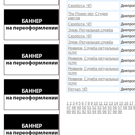
Скорбота, ЧП
Днепроп
The Flower-stor, Студия
Днепроп
цветов
Скорбота, ЧП
Днепроп
Эдем, Ритуальная служба
Днепроп
Скорбота, ЧП
Днепроп
Эдем, Ритуальная служба
Днепроп
Реквием, Служба ритуальныx
Днепроп
услуг
Реквием, Служба ритуальныx
Днепроп
услуг
Реквием, Служба ритуальныx
Днепроп
услуг
Реквием, Служба ритуальныx
Днепроп
услуг
Ритуал, ЧП
Днепроп
1
2
3
4
5
6
7
8
9
10
11
12
13
14
15
16
17
47
48
49
50
51
52
53
54
55
56
57
58
59
89
90
91
92
93
94
95
96
97
98
99