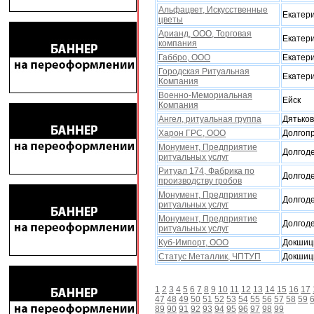
Альфацвет, Искусственные
Екатер
цветы
Арианд, ООО, Торговая
Екатер
компания
Габбро, ООО
Екатер
Городская Ритуальная
Екатер
Компания
Военно-Мемориальная
Ейск
Компания
Ангел, ритуальная группа
Дятько
Харон ГРС, ООО
Долгоп
Монумент, Предприятие
Долгод
ритуальныx услуг
Ритуал 174, Фабрика по
Долгод
производству гробов
Монумент, Предприятие
Долгод
ритуальныx услуг
Монумент, Предприятие
Долгод
ритуальныx услуг
Куб-Импорт, ООО
Докши
Статус Металлик, ЧПТУП
Докши
1
2
3
4
5
6
7
8
9
10
11
12
13
14
15
16
17
47
48
49
50
51
52
53
54
55
56
57
58
59
89
90
91
92
93
94
95
96
97
98
99