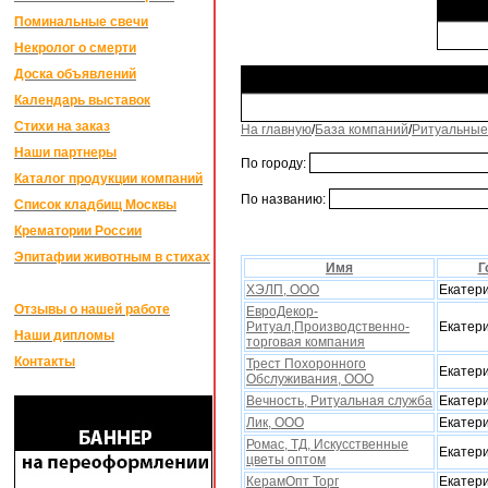
Поминальные свечи
Некролог о смерти
Доска объявлений
Календарь выставок
Стихи на заказ
На главную
/
База компаний
/
Ритуальные
Наши партнеры
По городу:
Каталог продукции компаний
По названию:
Список кладбищ Москвы
Крематории России
Эпитафии животным в стихах
Имя
Г
ХЭЛП, ООО
Екатер
Отзывы о нашей работе
ЕвроДекор-
Ритуал,Производственно-
Екатер
Наши дипломы
торговая компания
Контакты
Трест Похоронного
Екатер
Обслуживания, ООО
Вечность, Ритуальная служба
Екатер
Лик, ООО
Екатер
Ромас, ТД, Искусственные
Екатер
цветы оптом
КерамОпт Торг
Екатер