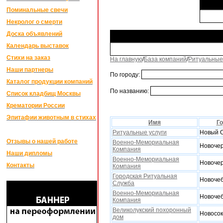
Поминальные свечи
Некролог о смерти
Доска объявлений
Календарь выставок
Стихи на заказ
На главную
/
База компаний
/
Ритуальные
Наши партнеры
По городу:
Каталог продукции компаний
По названию:
Список кладбищ Москвы
Крематории России
Эпитафии животным в стихах
Имя
Г
Ритуальные услуги
Новый 
Отзывы о нашей работе
Военно-Мемориальная
Новочер
Компания
Наши дипломы
Военно-Мемориальная
Новочер
Контакты
Компания
Городская Ритуальная
Новочеб
Служба
Военно-Мемориальная
Новочеб
Компания
Великолукский похоронный
Новосок
дом