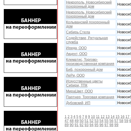
Некрополь, Новосибирский
Новоси
похоронный дом
Некрополь, Новосибирский
Новоси
похоронный дом
Колыванский похоронный
Новоси
дом
Сибирь Стела
Новоси
Содействие, Ритуальная
Новоси
служба
Ирида, ООО
Новоси
Акцент, ООО
Новоси
Клематис, Торгово-
Новоси
производственная компания
БиБ, похоронный дом
Новоси
ЛеРи, ООО
Новоси
Искусственные цветы
Новоси
Сибири, ТПК
МираЦвет, ООО
Новоси
Партнер, Торговая компания
Новоси
Дубовский, ИП
Новоси
1
2
3
4
5
6
7
8
9
10
11
12
13
14
15
16
17
47
48
49
50
51
52
53
54
55
56
57
58
59
89
90
91
92
93
94
95
96
97
98
99