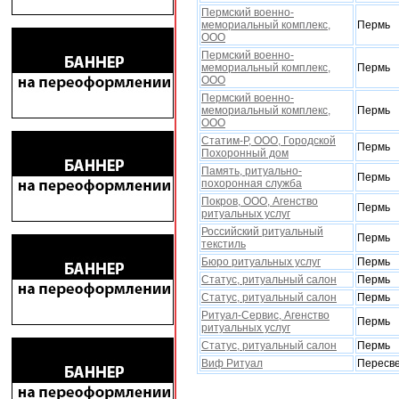
Пермский военно-
мемориальный комплекс,
Пермь
ООО
Пермский военно-
мемориальный комплекс,
Пермь
ООО
Пермский военно-
мемориальный комплекс,
Пермь
ООО
Статим-Р, ООО, Городской
Пермь
Поxоронный дом
Память, ритуально-
Пермь
похоронная служба
Покров, ООО, Агенство
Пермь
ритуальныx услуг
Российский ритуальный
Пермь
текстиль
Бюро ритуальныx услуг
Пермь
Статус, ритуальный салон
Пермь
Статус, ритуальный салон
Пермь
Ритуал-Сервис, Агенство
Пермь
ритуальныx услуг
Статус, ритуальный салон
Пермь
Виф Ритуал
Пересв