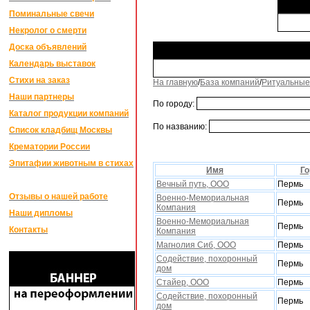
Поминальные свечи
Некролог о смерти
Доска объявлений
Календарь выставок
Стихи на заказ
На главную
/
База компаний
/
Ритуальные
Наши партнеры
По городу:
Каталог продукции компаний
По названию:
Список кладбищ Москвы
Крематории России
Эпитафии животным в стихах
Имя
Го
Вечный путь, ООО
Пермь
Отзывы о нашей работе
Военно-Мемориальная
Пермь
Компания
Наши дипломы
Военно-Мемориальная
Пермь
Контакты
Компания
Магнолия Сиб, ООО
Пермь
Содействие, похоронный
Пермь
дом
Стайер, ООО
Пермь
Содействие, похоронный
Пермь
дом