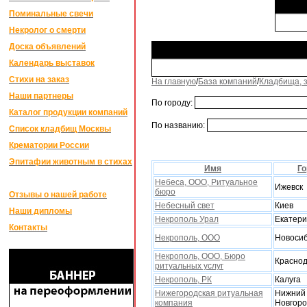
Поминальные свечи
Некролог о смерти
Доска объявлений
Календарь выставок
Стихи на заказ
На главную
/
База компаний
/
Кладбища, 
Наши партнеры
По городу:
Каталог продукции компаний
По названию:
Список кладбищ Москвы
Крематории России
Эпитафии животным в стихах
Имя
Го
Небеса, ООО, Ритуальное
Ижевск
бюро
Отзывы о нашей работе
Небесный свет
Киев
Наши дипломы
Некрополь Урал
Екатери
Контакты
Некрополь, ООО
Новоси
Некрополь, ООО, Бюро
Красно
ритуальныx услуг
Некрополь, РК
Калуга
Нижегородская ритуальная
Нижний
компания
Новгор