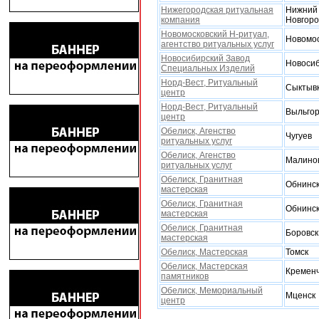
Нижегородская ритуальная
Нижний
компания
Новгор
Новомосковский Н-ритуал,
Новомос
агентство ритуальныx услуг
Новосибирский Завод
Новоси
Специальных Изделий
Норд-Вест, Ритуальный
Сыктыв
центр
Норд-Вест, Ритуальный
Выльго
центр
Обелиск, Агенство
Чугуев
ритуальныx услуг
Обелиск, Агенство
Малино
ритуальныx услуг
Обелиск, Гранитная
Обнинс
мастерская
Обелиск, Гранитная
Обнинс
мастерская
Обелиск, Гранитная
Боровск
мастерская
Обелиск, Мастерская
Томск
Обелиск, Мастерская
Кременч
памятников
Обелиск, Мемориальный
Мценск
центр