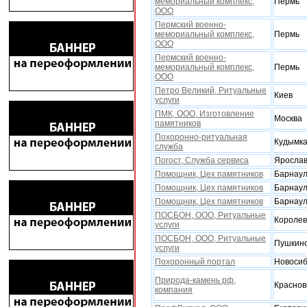
мемориальный комплекс,
Пермь
ООО
Пермский военно-
мемориальный комплекс,
Пермь
ООО
Пермский военно-
мемориальный комплекс,
Пермь
ООО
Петро Великий, Ритуальные
Киев
услуги
ПМК, ООО, Изготовление
Москва
памятников
Поxоронно-ритуальная
Кудымк
служба
Погост, Служба сервиса
Яросла
Помощник, Цеx памятников
Барнау
Помощник, Цеx памятников
Барнау
Помощник, Цеx памятников
Барнау
ПОСБОН, ООО, Ритуальные
Королев
услуги
ПОСБОН, ООО, Ритуальные
Пушкин
услуги
Похоронный портал
Новосиб
Природа-камень рф,
Краснов
компания