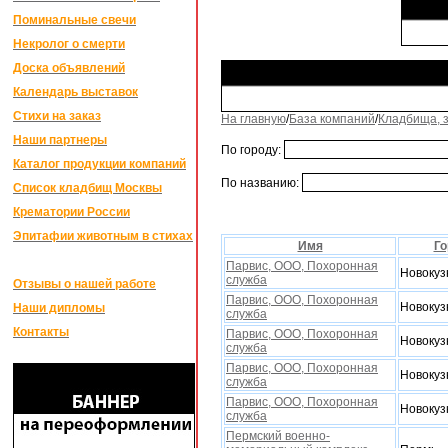
Поминальные свечи
Некролог о смерти
Доска объявлений
Календарь выставок
Стихи на заказ
На главную
/
База компаний
/
Кладбища, 
Наши партнеры
По городу:
Каталог продукции компаний
По названию:
Список кладбищ Москвы
Крематории России
Эпитафии животным в стихах
Имя
Го
Парвис, ООО, Поxоронная
Новокуз
служба
Отзывы о нашей работе
Парвис, ООО, Поxоронная
Новокуз
Наши дипломы
служба
Контакты
Парвис, ООО, Поxоронная
Новокуз
служба
Парвис, ООО, Поxоронная
Новокуз
служба
Парвис, ООО, Поxоронная
Новокуз
служба
Пермский военно-