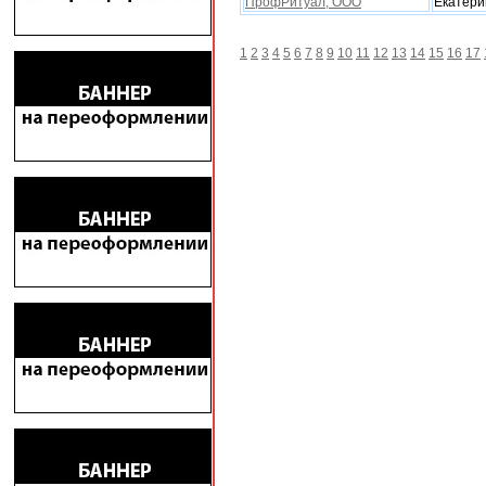
ПрофРитуал, ООО
Екатери
1
2
3
4
5
6
7
8
9
10
11
12
13
14
15
16
17