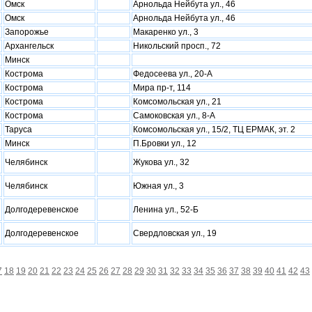
Омск
Арнольда Нейбута ул., 46
Омск
Арнольда Нейбута ул., 46
Запорожье
Макаренко ул., 3
Архангельск
Никольский просп., 72
Минск
Кострома
Федосеева ул., 20-А
Кострома
Мира пр-т, 114
Кострома
Комсомольская ул., 21
Кострома
Самоковская ул., 8-А
Таруса
Комсомольская ул., 15/2, ТЦ ЕРМАК, эт. 2
Минск
П.Бровки ул., 12
Челябинск
Жукова ул., 32
Челябинск
Южная ул., 3
Долгодеревенское
Ленина ул., 52-Б
Долгодеревенское
Свердловская ул., 19
7
18
19
20
21
22
23
24
25
26
27
28
29
30
31
32
33
34
35
36
37
38
39
40
41
42
43