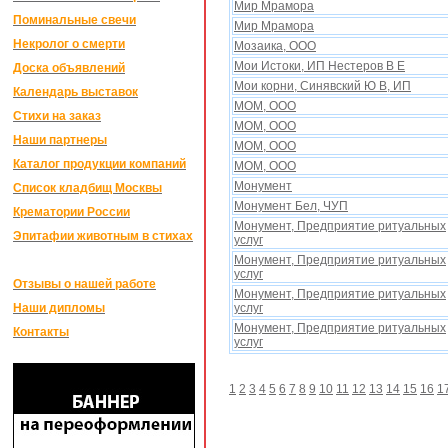
Мир Мрамора
Поминальные свечи
Мир Мрамора
Некролог о смерти
Мозаика, ООО
Мои Истоки, ИП Нестеров В Е
Доска объявлений
Мои корни, Синявский Ю В, ИП
Календарь выставок
МОМ, ООО
Стихи на заказ
МОМ, ООО
Наши партнеры
МОМ, ООО
Каталог продукции компаний
МОМ, ООО
Монумент
Список кладбищ Москвы
Монумент Бел, ЧУП
Крематории России
Монумент, Предприятие ритуальныx
Эпитафии животным в стихах
услуг
Монумент, Предприятие ритуальныx
услуг
Отзывы о нашей работе
Монумент, Предприятие ритуальныx
Наши дипломы
услуг
Монумент, Предприятие ритуальныx
Контакты
услуг
1
2
3
4
5
6
7
8
9
10
11
12
13
14
15
16
1