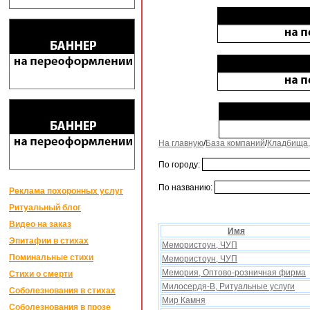
На главную
/
База компаний
/
Кладбища,
По городу:
По названию:
Реклама похоронных услуг
Ритуальный блог
Видео на заказ
Имя
Эпитафии в стихах
Мемористоун, ЧУП
Поминальные стихи
Мемористоун, ЧУП
Мемория, Оптово-розничная фирма
Стихи о смерти
Милосердя-В, Ритуальные услуги
Соболезнования в стихах
Мир Камня
Соболезнования в прозе