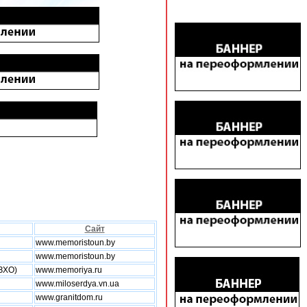
Сайт
www.memoristoun.by
www.memoristoun.by
АЗХО)
www.memoriya.ru
www.miloserdya.vn.ua
www.granitdom.ru