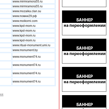
www.mirmramora55.ru
www.mirmramora55.ru
www.mozaika.clan.su
www.помни29.рф
www.moikorni.com
www.kpd-mom.ru
www.kpd-mom.ru
www.kpd-mom.ru
www.kpd-mom.ru
www.ritual-monument.umi.ru
www.monument.by
www.monument74.ru
www.monument74.ru
www.monument74.ru
www.monument74.ru
44