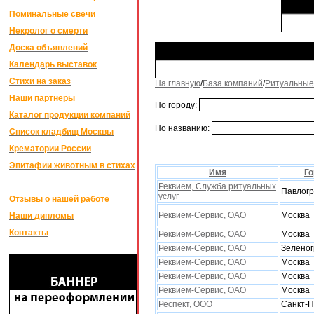
Поминальные свечи
Некролог о смерти
Доска объявлений
Календарь выставок
Стихи на заказ
На главную
/
База компаний
/
Ритуальные
Наши партнеры
По городу:
Каталог продукции компаний
По названию:
Список кладбищ Москвы
Крематории России
Эпитафии животным в стихах
Имя
Го
Реквием, Служба ритуальныx
Павлог
услуг
Отзывы о нашей работе
Реквием-Сервис, ОАО
Москва
Наши дипломы
Контакты
Реквием-Сервис, ОАО
Москва
Реквием-Сервис, ОАО
Зеленог
Реквием-Сервис, ОАО
Москва
Реквием-Сервис, ОАО
Москва
Реквием-Сервис, ОАО
Москва
Респект, ООО
Санкт-П