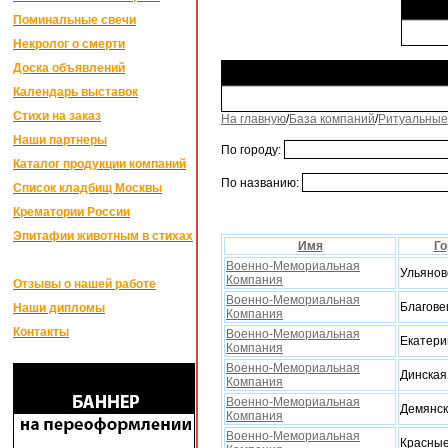
Поминальные свечи
Некролог о смерти
Доска объявлений
Календарь выставок
Стихи на заказ
На главную
/
База компаний
/
Ритуальные
Наши партнеры
По городу:
Каталог продукции компаний
По названию:
Список кладбищ Москвы
Крематории России
Эпитафии животным в стихах
Имя
Го
Военно-Мемориальная
Ульянов
Компания
Отзывы о нашей работе
Военно-Мемориальная
Благове
Наши дипломы
Компания
Контакты
Военно-Мемориальная
Екатери
Компания
Военно-Мемориальная
Динская
Компания
Военно-Мемориальная
Демянск
Компания
Военно-Мемориальная
Красные