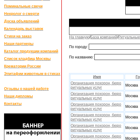
Поминальные свечи
Некролог о смерти
Доска объявлений
Календарь выставок
Стихи на заказ
На главную
/
База компаний
/
Ритуальные
Наши партнеры
По городу:
Каталог продукции компаний
По названию:
Список кладбищ Москвы
Крематории России
Эпитафии животным в стихах
Имя
Го
Организация похорон, бюро
Москва
ритуальных услуг
Отзывы о нашей работе
Организация похорон, бюро
Москва
Наши дипломы
ритуальных услуг
Контакты
Организация похорон, бюро
Москва
ритуальных услуг
Организация похорон, бюро
Москва
ритуальных услуг
Организация похорон, бюро
Москва
ритуальных услуг
Организация похорон, бюро
Москва