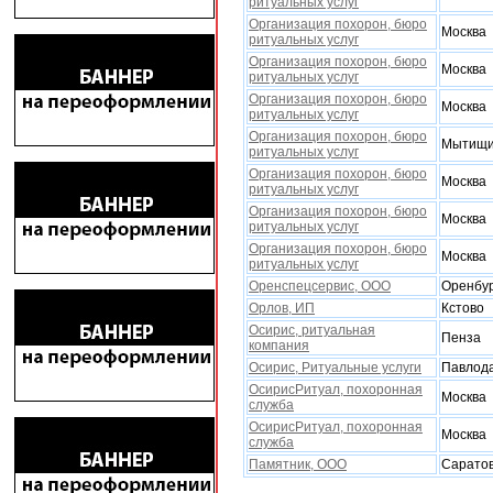
ритуальных услуг
Организация похорон, бюро
Москва
ритуальных услуг
Организация похорон, бюро
Москва
ритуальных услуг
Организация похорон, бюро
Москва
ритуальных услуг
Организация похорон, бюро
Мытищ
ритуальных услуг
Организация похорон, бюро
Москва
ритуальных услуг
Организация похорон, бюро
Москва
ритуальных услуг
Организация похорон, бюро
Москва
ритуальных услуг
Оренспецсервис, ООО
Оренбу
Орлов, ИП
Кстово
Осирис, ритуальная
Пенза
компания
Осирис, Ритуальные услуги
Павлод
ОсирисРитуал, похоронная
Москва
служба
ОсирисРитуал, похоронная
Москва
служба
Памятник, ООО
Сарато