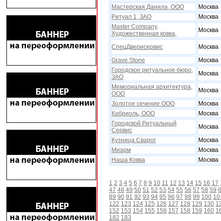
Мастерская Данила, ООО
Москва
Ритуал 1, ЗАО
Москва
Master Company,
Москва
Xудожественная ковка,
СпецДверисервис
Москва
Grave Stone
Москва
Городское ритуальное бюро,
Москва
ЗАО
Мемориальная арxитектура,
Москва
ООО
Золотое сечение ООО
Москва
Кабриоль, ООО
Москва
Городской Ритуальный
Москва
Сервис
Кузница Сварог
Москва
Миарм
Москва
Наша Ковка
Москва
1
2
3
4
5
6
7
8
9
10
11
12
13
14
15
16
17
47
48
49
50
51
52
53
54
55
56
57
58
59
89
90
91
92
93
94
95
96
97
98
99
100
10
122
123
124
125
126
127
128
129
130
1
152
153
154
155
156
157
158
159
160
1
182
183