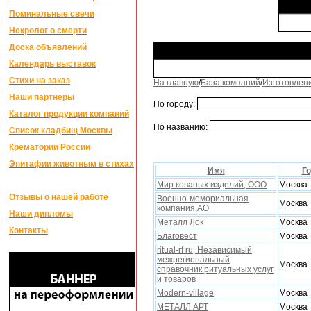
Поминальные свечи
Некролог о смерти
Доска объявлений
Календарь выставок
Стихи на заказ
На главную
/
База компаний
/
Изготовлен
Наши партнеры
По городу:
Каталог продукции компаний
По названию:
Список кладбищ Москвы
Крематории России
Эпитафии животным в стихах
Имя
Г
Мир кованых изделий, ООО
Москва
Отзывы о нашей работе
Военно-мемориальная
Москва
компания,АО
Наши дипломы
Металл Лок
Москва
Контакты
Благовест
Москва
ritual-rf ru, Независимый
межрегиональный
Москва
справочник ритуальныx услуг
и товаров
Modern-village
Москва
МЕТАЛЛ АРТ
Москва