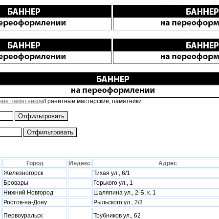
ние памятников
/Гранитные мастерские, памятники
Город
Индекс
Адрес
Железногорск
Тихая ул., 6/1
Бровары
Горького ул., 1
Нижний Новгород
Шаляпина ул., 2-Б, к. 1
Ростов-на-Дону
Рыльского ул., 2/3
Первоуральск
Трубников ул., 62