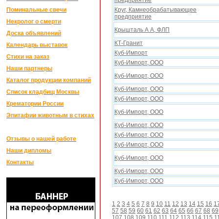
предприятие
Поминальные свечи
Круг, Камнеобрабатывающее
предприятие
Некролог о смерти
Крышталь А А, ФЛП
Доска объявлений
КТ-Гранит
Календарь выставок
Куб-Импорт
Стихи на заказ
Куб-Импорт, ООО
Наши партнеры
Куб-Импорт, ООО
Каталог продукции компаний
Куб-Импорт, ООО
Список кладбищ Москвы
Куб-Импорт, ООО
Крематории России
Куб-Импорт, ООО
Эпитафии животным в стихах
Куб-Импорт, ООО
Куб-Импорт, ООО
Отзывы о нашей работе
Куб-Импорт, ООО
Наши дипломы
Куб-Импорт, ООО
Контакты
Куб-Импорт, ООО
Куб-Импорт, ООО
1
2
3
4
5
6
7
8
9
10
11
12
13
14
15
16
1
57
58
59
60
61
62
63
64
65
66
67
68
69
107
108
109
110
111
112
113
114
115
1