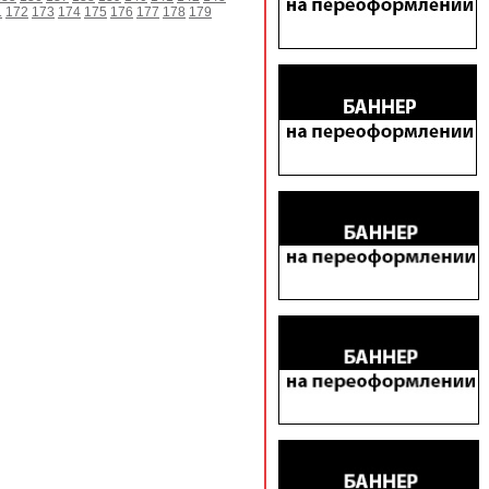
1
172
173
174
175
176
177
178
179