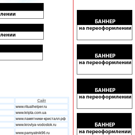
Сайт
www.ritualhelper.ru
www.kripta.com.ua
www.памятники-кристалл.рф
www.krovlya-vodostok.ru
www.pamyatnik96.ru