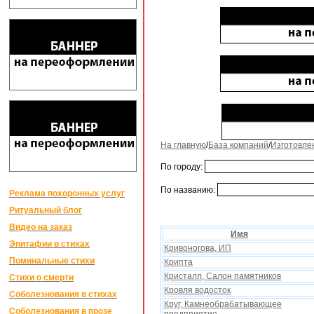
На главную
/
База компаний
/
Изготовле
По городу:
По названию:
Реклама похоронных услуг
Ритуальный блог
Видео на заказ
Имя
Эпитафии в стихах
Кривоногова, ИП
Поминальные стихи
Крипта
Кристалл, Салон памятников
Стихи о смерти
Кровля водосток
Соболезнования в стихах
Круг, Камнеобрабатывающее
Соболезнования в прозе