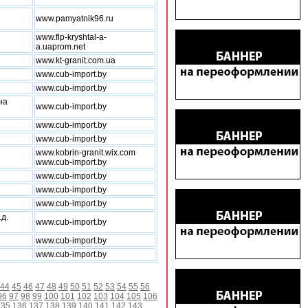
www.pamyatnik96.ru
www.flp-kryshtal-a-
a.uaprom.net
www.kt-granit.com.ua
www.cub-import.by
www.cub-import.by
на
www.cub-import.by
www.cub-import.by
www.cub-import.by
www.kobrin-granit.wix.com
www.cub-import.by
www.cub-import.by
www.cub-import.by
www.cub-import.by
.д.
www.cub-import.by
www.cub-import.by
www.cub-import.by
44
45
46
47
48
49
50
51
52
53
54
55
56
96
97
98
99
100
101
102
103
104
105
106
135
136
137
138
139
140
141
142
143