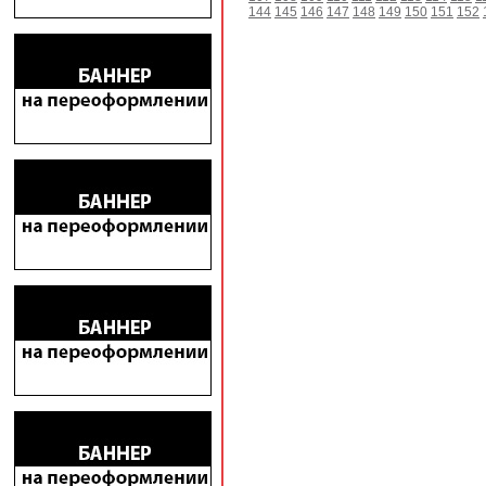
144
145
146
147
148
149
150
151
152