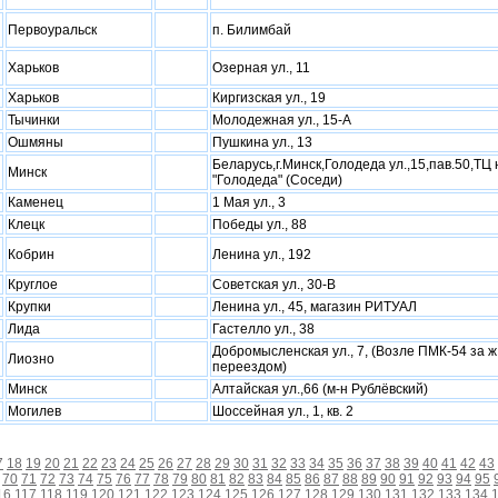
Первоуральск
п. Билимбай
Xарьков
Озерная ул., 11
Xарьков
Киргизская ул., 19
Тычинки
Молодежная ул., 15-А
Ошмяны
Пушкина ул., 13
Беларусь,г.Минск,Голодеда ул.,15,пав.50,ТЦ 
Минск
"Голодеда" (Соседи)
Каменец
1 Мая ул., 3
Клецк
Победы ул., 88
Кобрин
Ленина ул., 192
Круглое
Советская ул., 30-В
Крупки
Ленина ул., 45, магазин РИТУАЛ
Лида
Гастелло ул., 38
Добромысленская ул., 7, (Возле ПМК-54 за ж
Лиозно
переездом)
Минск
Алтайская ул.,66 (м-н Рублёвский)
Могилев
Шоссейная ул., 1, кв. 2
7
18
19
20
21
22
23
24
25
26
27
28
29
30
31
32
33
34
35
36
37
38
39
40
41
42
43
70
71
72
73
74
75
76
77
78
79
80
81
82
83
84
85
86
87
88
89
90
91
92
93
94
95
16
117
118
119
120
121
122
123
124
125
126
127
128
129
130
131
132
133
134