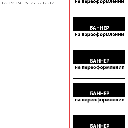
1
172
173
174
175
176
177
178
179