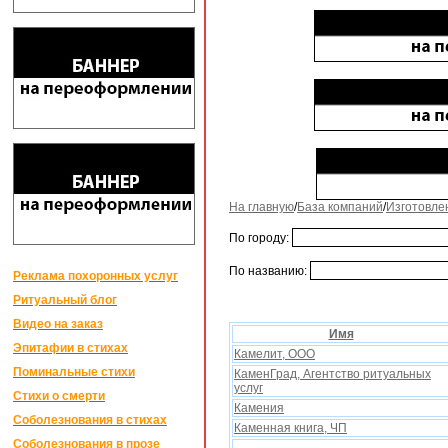
На главную
/
База компаний
/
Изготовле
По городу:
По названию:
Реклама похоронных услуг
Ритуальный блог
Видео на заказ
Имя
Эпитафии в стихах
Камелит, ООО
Поминальные стихи
КаменГрад, Агентство ритуальных
услуг
Стихи о смерти
Камения
Соболезнования в стихах
Каменная книга, ЧП
Соболезнования в прозе