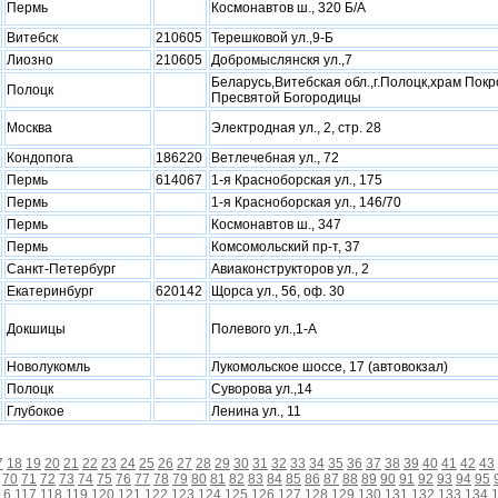
Пермь
Космонавтов ш., 320 Б/А
Витебск
210605
Терешковой ул.,9-Б
Лиозно
210605
Добромыслянскя ул.,7
Беларусь,Витебская обл.,г.Полоцк,храм Покр
Полоцк
Пресвятой Богородицы
Москва
Электродная ул., 2, стр. 28
Кондопога
186220
Ветлечебная ул., 72
Пермь
614067
1-я Красноборская ул., 175
Пермь
1-я Красноборская ул., 146/70
Пермь
Космонавтов ш., 347
Пермь
Комсомольский пр-т, 37
Санкт-Петербург
Авиаконструкторов ул., 2
Екатеринбург
620142
Щорса ул., 56, оф. 30
Докшицы
Полевого ул.,1-А
Новолукомль
Лукомольское шоссе, 17 (автовокзал)
Полоцк
Суворова ул.,14
Глубокое
Ленина ул., 11
7
18
19
20
21
22
23
24
25
26
27
28
29
30
31
32
33
34
35
36
37
38
39
40
41
42
43
70
71
72
73
74
75
76
77
78
79
80
81
82
83
84
85
86
87
88
89
90
91
92
93
94
95
16
117
118
119
120
121
122
123
124
125
126
127
128
129
130
131
132
133
134