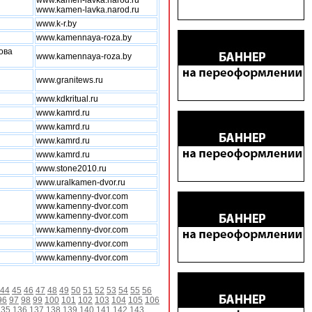
www.kamen-lavka.narod.ru
www.kamen-lavka.narod.ru
www.k-r.by
www.kamennaya-roza.by
ова
www.kamennaya-roza.by
www.granitews.ru
www.kdkritual.ru
www.kamrd.ru
www.kamrd.ru
www.kamrd.ru
www.kamrd.ru
www.stone2010.ru
www.uralkamen-dvor.ru
www.kamenny-dvor.com
www.kamenny-dvor.com
www.kamenny-dvor.com
www.kamenny-dvor.com
www.kamenny-dvor.com
www.kamenny-dvor.com
44
45
46
47
48
49
50
51
52
53
54
55
56
96
97
98
99
100
101
102
103
104
105
106
135
136
137
138
139
140
141
142
143