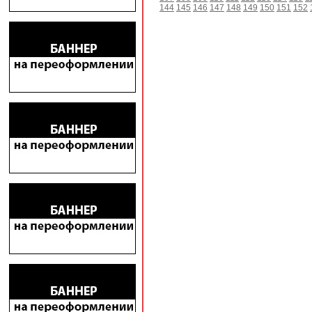
144
145
146
147
148
149
150
151
152