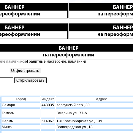
ние памятников
/Гранитные мастерские, памятники
Город
Индекс
Адрес
Самара
443035
Корсунский пер., 30
Гомель
Гагарина ул., 77-А
Пермь
614067
1-я Красноборская ул., 139
Минск
Волгоградская ул., 18