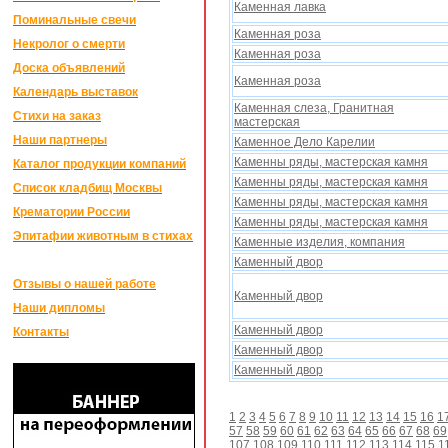
Каменная лавка
Поминальные свечи
Каменная роза
Некролог о смерти
Каменная роза
Доска объявлений
Каменная роза
Календарь выставок
Каменная слеза, Гранитная
Стихи на заказ
мастерская
Наши партнеры
Каменное Дело Карелии
Каменны ряды, мастерская камня
Каталог продукции компаний
Каменны ряды, мастерская камня
Список кладбищ Москвы
Каменны ряды, мастерская камня
Крематории России
Каменны ряды, мастерская камня
Эпитафии животным в стихах
Каменные изделия, компания
Каменный двор
Отзывы о нашей работе
Каменный двор
Наши дипломы
Каменный двор
Контакты
Каменный двор
Каменный двор
1
2
3
4
5
6
7
8
9
10
11
12
13
14
15
16
1
57
58
59
60
61
62
63
64
65
66
67
68
69
107
108
109
110
111
112
113
114
115
1