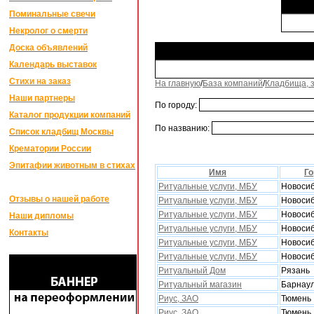
Поминальные свечи
Некролог о смерти
Доска объявлений
Календарь выставок
Стихи на заказ
На главную
/
База компаний
/
Кладбища, 
Наши партнеры
По городу:
Каталог продукции компаний
По названию:
Список кладбищ Москвы
Крематории России
Эпитафии животным в стихах
Имя
Го
Ритуальные услуги, МБУ
Новоси
Отзывы о нашей работе
Ритуальные услуги, МБУ
Новоси
Ритуальные услуги, МБУ
Новоси
Наши дипломы
Ритуальные услуги, МБУ
Новоси
Контакты
Ритуальные услуги, МБУ
Новоси
Ритуальные услуги, МБУ
Новоси
Ритуальный Дом
Рязань
Ритуальный магазин
Барнау
Риус, ЗАО
Тюмень
Риус, ЗАО
Тюмень