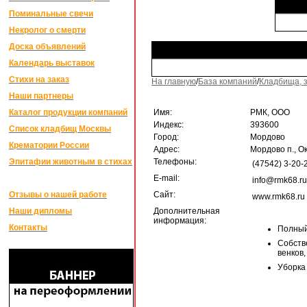
Поминальные свечи
Некролог о смерти
Доска объявлений
Календарь выставок
Стихи на заказ
На главную
/
База компаний
/
Кладбища, 
Наши партнеры
Каталог продукции компаний
Имя:
РМК, ООО
Индекс:
393600
Список кладбищ Москвы
Город:
Мордово
Крематории России
Адрес:
Мордово п., Ок
Эпитафии животным в стихах
Телефоны:
(47542) 3-20-
E-mail:
info@rmk68.ru
Отзывы о нашей работе
Сайт:
www.rmk68.ru
Наши дипломы
Дополнительная
информация:
Контакты
Полный
Собств
венков,
Уборка