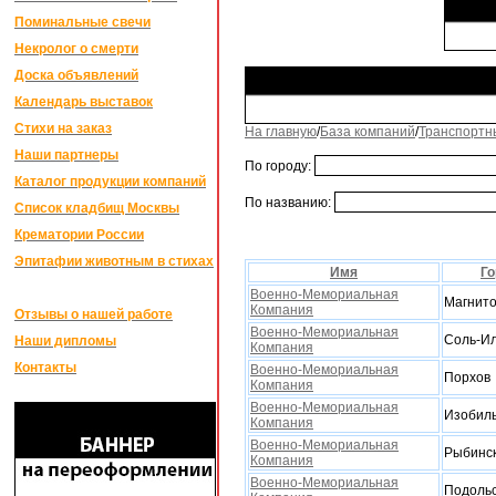
Поминальные свечи
Некролог о смерти
Доска объявлений
Календарь выставок
Стихи на заказ
На главную
/
База компаний
/
Транспортн
Наши партнеры
По городу:
Каталог продукции компаний
По названию:
Список кладбищ Москвы
Крематории России
Эпитафии животным в стихах
Имя
Го
Военно-Мемориальная
Магнито
Компания
Отзывы о нашей работе
Военно-Мемориальная
Соль-И
Наши дипломы
Компания
Контакты
Военно-Мемориальная
Порхов
Компания
Военно-Мемориальная
Изобил
Компания
Военно-Мемориальная
Рыбинс
Компания
Военно-Мемориальная
Подоль