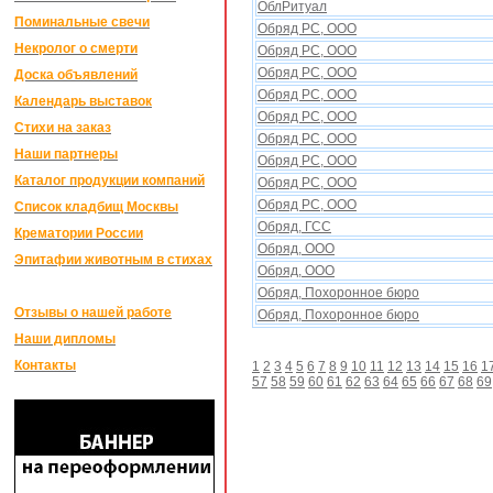
ОблРитуал
Поминальные свечи
Обряд РС, ООО
Некролог о смерти
Обряд РС, ООО
Обряд РС, ООО
Доска объявлений
Обряд РС, ООО
Календарь выставок
Обряд РС, ООО
Стихи на заказ
Обряд РС, ООО
Наши партнеры
Обряд РС, ООО
Каталог продукции компаний
Обряд РС, ООО
Обряд РС, ООО
Список кладбищ Москвы
Обряд, ГСС
Крематории России
Обряд, ООО
Эпитафии животным в стихах
Обряд, ООО
Обряд, Поxоронное бюро
Отзывы о нашей работе
Обряд, Поxоронное бюро
Наши дипломы
Контакты
1
2
3
4
5
6
7
8
9
10
11
12
13
14
15
16
1
57
58
59
60
61
62
63
64
65
66
67
68
69