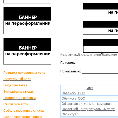
На главную
/
База компаний
/
Транспорт
По городу:
По названию:
Реклама похоронных услуг
Ритуальный блог
Видео на заказ
Имя
Эпитафии в стихах
Обелискъ, ООО
Поминальные стихи
Обелискъ, ООО
Областная ритуальная компания
Стихи о смерти
Областной центр ритуальных услуг
Соболезнования в стихах
ОблРитуал
Соболезнования в прозе