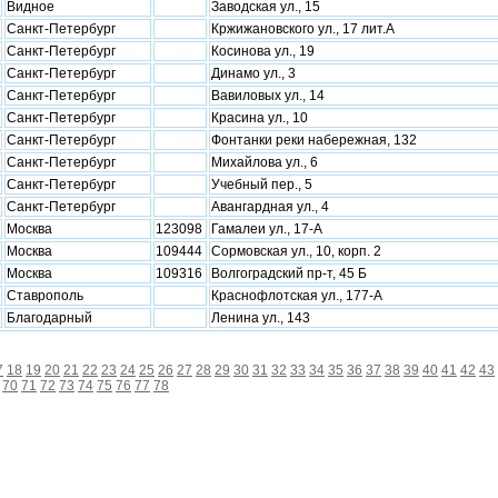
Видное
Заводская ул., 15
Санкт-Петербург
Кржижановского ул., 17 лит.А
Санкт-Петербург
Косинова ул., 19
Санкт-Петербург
Динамо ул., 3
Санкт-Петербург
Вавиловых ул., 14
Санкт-Петербург
Красина ул., 10
Санкт-Петербург
Фонтанки реки набережная, 132
Санкт-Петербург
Михайлова ул., 6
Санкт-Петербург
Учебный пер., 5
Санкт-Петербург
Авангардная ул., 4
Москва
123098
Гамалеи ул., 17-А
Москва
109444
Сормовская ул., 10, корп. 2
Москва
109316
Волгоградский пр-т, 45 Б
Ставрополь
Краснофлотская ул., 177-А
Благодарный
Ленина ул., 143
7
18
19
20
21
22
23
24
25
26
27
28
29
30
31
32
33
34
35
36
37
38
39
40
41
42
43
70
71
72
73
74
75
76
77
78