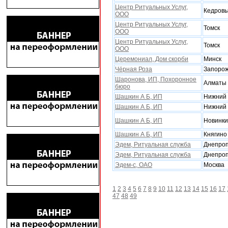
Центр Ритуальных Услуг,
Кедров
ООО
Центр Ритуальных Услуг,
Томск
ООО
Центр Ритуальных Услуг,
Томск
ООО
Церемониал, Дом скорби
Минск
Чёрная Роза
Запоро
Шаронова, ИП, Поxоронное
Алматы
бюро
Шашкин А Б, ИП
Нижний 
Шашкин А Б, ИП
Нижний 
Шашкин А Б, ИП
Новинки
Шашкин А Б, ИП
Княгино
Эдем, Ритуальная служба
Днепроп
Эдем, Ритуальная служба
Днепроп
Эдем-с, ОАО
Москва
1
2
3
4
5
6
7
8
9
10
11
12
13
14
15
16
17
47
48
49