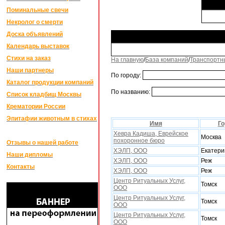
Поминальные свечи
Некролог о смерти
Доска объявлений
Календарь выставок
Стихи на заказ
На главную
/
База компаний
/
Транспортн
Наши партнеры
По городу:
Каталог продукции компаний
По названию:
Список кладбищ Москвы
Крематории России
Эпитафии животным в стихах
Имя
Го
Хевра Кадиша, Еврейское
Москва
похоронное бюро
Отзывы о нашей работе
ХЭЛП, ООО
Екатери
Наши дипломы
ХЭЛП, ООО
Реж
Контакты
ХЭЛП, ООО
Реж
Центр Ритуальных Услуг,
Томск
ООО
Центр Ритуальных Услуг,
Томск
ООО
Центр Ритуальных Услуг,
Томск
ООО