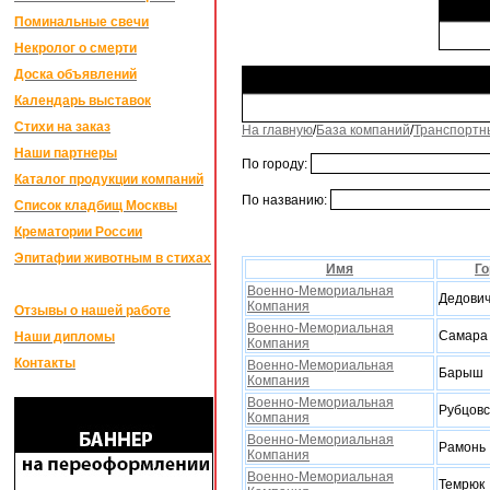
Поминальные свечи
Некролог о смерти
Доска объявлений
Календарь выставок
Стихи на заказ
На главную
/
База компаний
/
Транспортн
Наши партнеры
По городу:
Каталог продукции компаний
По названию:
Список кладбищ Москвы
Крематории России
Эпитафии животным в стихах
Имя
Го
Военно-Мемориальная
Дедови
Компания
Отзывы о нашей работе
Военно-Мемориальная
Самара
Наши дипломы
Компания
Контакты
Военно-Мемориальная
Барыш
Компания
Военно-Мемориальная
Рубцовс
Компания
Военно-Мемориальная
Рамонь
Компания
Военно-Мемориальная
Темрюк