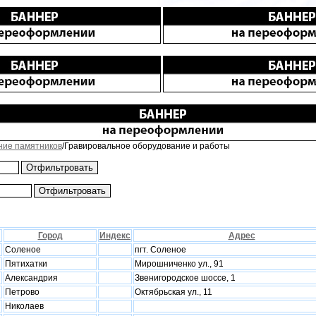
ние памятников
/Гравировальное оборудование и работы
Город
Индекс
Адрес
Соленое
пгт. Соленое
Пятихатки
Мирошниченко ул., 91
Александрия
Звенигородское шоссе, 1
Петрово
Октябрьская ул., 11
Николаев