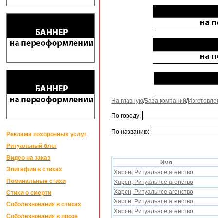
На главную
/
База компаний
/
Изготовле
По городу:
По названию:
Реклама похоронных услуг
Ритуальный блог
Видео на заказ
Имя
Эпитафии в стихах
Xарон, Ритуальное агенство
Поминальные стихи
Xарон, Ритуальное агенство
Xарон, Ритуальное агенство
Стихи о смерти
Xарон, Ритуальное агенство
Соболезнования в стихах
Xарон, Ритуальное агенство
Соболезнования в прозе