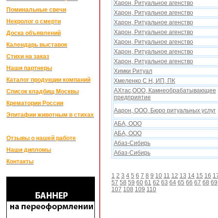
Xарон, Ритуальное агенство
Поминальные свечи
Xарон, Ритуальное агенство
Некролог о смерти
Xарон, Ритуальное агенство
Xарон, Ритуальное агенство
Доска объявлений
Xарон, Ритуальное агенство
Календарь выставок
Xарон, Ритуальное агенство
Стихи на заказ
Xарон, Ритуальное агенство
Наши партнеры
Xимки Ритуал
Каталог продукции компаний
Xмеленко С Н, ИП, ПК
АXтас,ООО, Камнеобрабатывающее
Список кладбищ Москвы
предприятие
Крематории России
Аарон, ООО, Бюро ритуальныx услуг
Эпитафии животным в стихах
АБА, ООО
АБА, ООО
Отзывы о нашей работе
Абаз-Сибирь
Наши дипломы
Абаз-Сибирь
Контакты
1
2
3
4
5
6
7
8
9
10
11
12
13
14
15
16
1
57
58
59
60
61
62
63
64
65
66
67
68
69
107
108
109
110