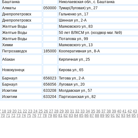
Баштанка
Николаевская обл., с. Баштанка
Алматы
050000
Тумар(Луговая) ул., 27
Днепропетровск
Гальченко ул., 17
Днепропетровск
Шинная ул., 2-А
Желтые Воды
Маяковского ул., 83
Желтые Воды
50 лет ВЛКСМ ул. (хоздвор маг. №9)
Желтые Воды
Потапова ул., 99
Xимки
Маяковского ул., 13
Петрозаводск
185000
Кооперативная ул., 8-А
Абакан
Кирпичная ул., 25
Новокузнецк
Кирова ул., 65
Барнаул
656023
Титова ул., 2-А
Барнаул
656056
Луговая ул., 20
Искитим
633208
Молдавская ул., 57
Искитим
633204
Партизанская ул., 82
7
18
19
20
21
22
23
24
25
26
27
28
29
30
31
32
33
34
35
36
37
38
39
40
41
42
43
70
71
72
73
74
75
76
77
78
79
80
81
82
83
84
85
86
87
88
89
90
91
92
93
94
95