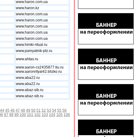
www.haron.com.ua
www.haron.kz
www.haron.com.ua
www.haron.com.ua
www.haron.com.ua
www.haron.com.ua
www.haron.com.ua
www.himki-ritual.ru
www.pamyatnik-ptz.ru
www.ahtas.ru
www.aaron-cs2435877.tiu.ru
www.aaronrityal42.blizko.ru
www.aba22.ru
www.aba22.ru
www.abaz-sib.ru
www.abaz-sib.ru
44
45
46
47
48
49
50
51
52
53
54
55
56
96
97
98
99
100
101
102
103
104
105
106