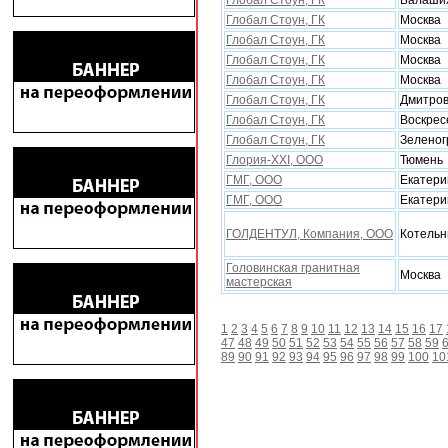
Глобал Стоун, ГК
Балаши
Глобал Стоун, ГК
Москва
Глобал Стоун, ГК
Москва
Глобал Стоун, ГК
Москва
Глобал Стоун, ГК
Москва
Глобал Стоун, ГК
Дмитро
Глобал Стоун, ГК
Воскрес
Глобал Стоун, ГК
Зеленог
Глория-XXI, ООО
Тюмень
ГМГ, ООО
Екатери
ГМГ, ООО
Екатери
ГОЛДЕНТУЛ, Компания, ООО
Котельн
Головинская гранитная
Москва
мастерская
1
2
3
4
5
6
7
8
9
10
11
12
13
14
15
16
17
47
48
49
50
51
52
53
54
55
56
57
58
59
89
90
91
92
93
94
95
96
97
98
99
100
10