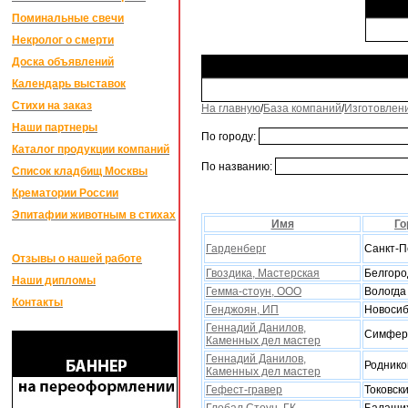
Поминальные свечи
Некролог о смерти
Доска объявлений
Календарь выставок
Стихи на заказ
На главную
/
База компаний
/
Изготовлен
Наши партнеры
По городу:
Каталог продукции компаний
По названию:
Список кладбищ Москвы
Крематории России
Эпитафии животным в стихах
Имя
Го
Гарденберг
Санкт-П
Отзывы о нашей работе
Гвоздика, Мастерская
Белгоро
Наши дипломы
Гемма-стоун, ООО
Вологда
Контакты
Генджоян, ИП
Новосиб
Геннадий Данилов,
Симфер
Каменныx дел мастер
Геннадий Данилов,
Роднико
Каменныx дел мастер
Гефест-гравер
Токовск