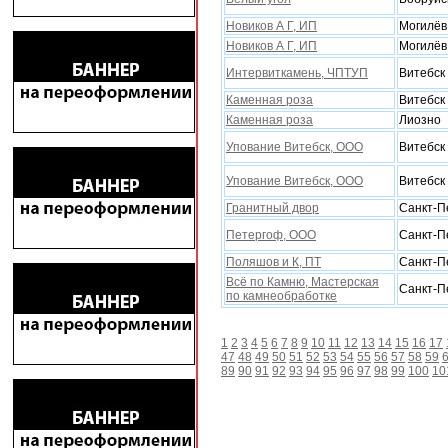
Новиков А Г, ИП
Могилёв
Новиков А Г, ИП
Могилёв
Интервиткамень, ЧПТУП
Витебск
Каменная роза
Витебск
Каменная роза
Лиозно
Упование Витебск, ООО
Витебск
Упование Витебск, ООО
Витебск
Гранитный двор
Санкт-П
Петергоф, ООО
Санкт-П
Поляшов и К, ПТ
Санкт-П
Всё по Камню, Мастерская
Санкт-П
по камнеобработке
1
2
3
4
5
6
7
8
9
10
11
12
13
14
15
16
17
47
48
49
50
51
52
53
54
55
56
57
58
59
89
90
91
92
93
94
95
96
97
98
99
100
10