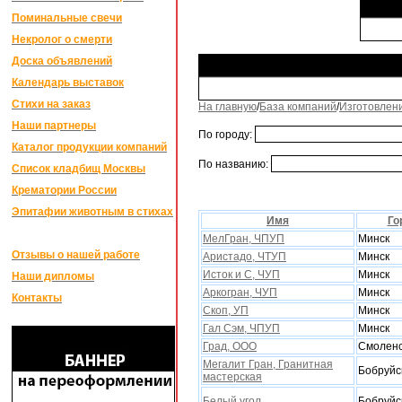
Поминальные свечи
Некролог о смерти
Доска объявлений
Календарь выставок
Стихи на заказ
На главную
/
База компаний
/
Изготовлен
Наши партнеры
По городу:
Каталог продукции компаний
По названию:
Список кладбищ Москвы
Крематории России
Эпитафии животным в стихах
Имя
Го
МелГран, ЧПУП
Минск
Отзывы о нашей работе
Аристадо, ЧТУП
Минск
Исток и С, ЧУП
Минск
Наши дипломы
Аркогран, ЧУП
Минск
Контакты
Скоп, УП
Минск
Гал Сэм, ЧПУП
Минск
Град, ООО
Смоленс
Мегалит Гран, Гранитная
Бобруйс
мастерская
Белый угол
Бобруйс