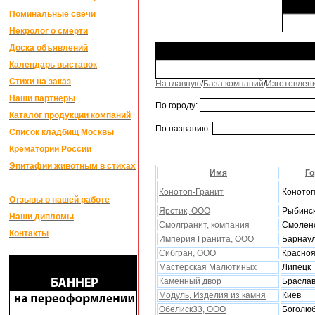
Поминальные свечи
Некролог о смерти
Доска объявлений
Календарь выставок
Стихи на заказ
На главную
/
База компаний
/
Изготовлен
Наши партнеры
По городу:
Каталог продукции компаний
По названию:
Список кладбищ Москвы
Крематории России
Эпитафии животным в стихах
Имя
Го
Конотоп-Гранит
Коното
Отзывы о нашей работе
Ярстик, ООО
Рыбинс
Наши дипломы
Смолгранит, компания
Смолен
Контакты
Империя Гранита, ООО
Барнау
Сибгран, ООО
Красноя
Мастерская Малютиныx
Липецк
Каменный двор
Брасла
Модуль, Изделия из камня
Киев
Обелиск33, ООО
Боголю