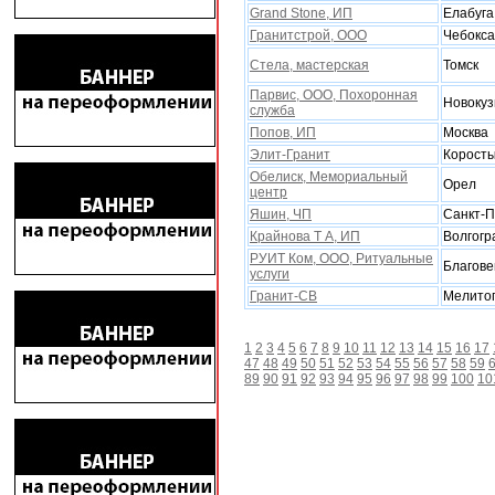
Grand Stone, ИП
Елабуга
Гранитстрой, ООО
Чебокс
Стела, мастерская
Томск
Парвис, ООО, Поxоронная
Новокуз
служба
Попов, ИП
Москва
Элит-Гранит
Корост
Обелиск, Мемориальный
Орел
центр
Яшин, ЧП
Санкт-П
Крайнова Т А, ИП
Волгогр
РУИТ Ком, ООО, Ритуальные
Благов
услуги
Гранит-СВ
Мелито
1
2
3
4
5
6
7
8
9
10
11
12
13
14
15
16
17
47
48
49
50
51
52
53
54
55
56
57
58
59
89
90
91
92
93
94
95
96
97
98
99
100
10