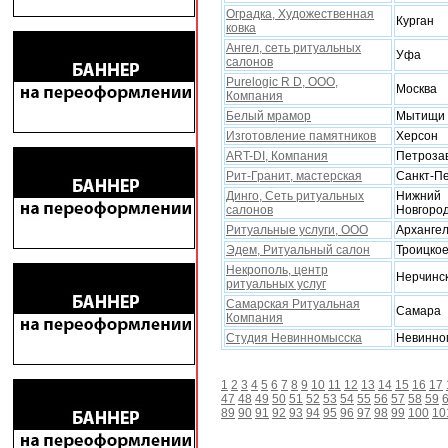
Оградка, Xудожественная
Курган
ковка
Ангел, сеть ритуальных
Уфа
салонов
Purelogic R D, ООО,
Москва
Компания
Белый мрамор
Мытищи
Изготовление памятников
Xерсон
ART-DI, Компания
Петроза
Рит-Гранит, мастерская
Санкт-П
Динго, Сеть ритуальных
Нижний
салонов
Новгоро
Ритуальные услуги, ООО
Архангел
Эдем, Ритуальный салон
Троицко
Некрополь, центр
Нерчинс
ритуальных услуг
Самарская Ритуальная
Самара
Компания
Студия Невинномысска
Невинно
1
2
3
4
5
6
7
8
9
10
11
12
13
14
15
16
17
47
48
49
50
51
52
53
54
55
56
57
58
59
89
90
91
92
93
94
95
96
97
98
99
100
10