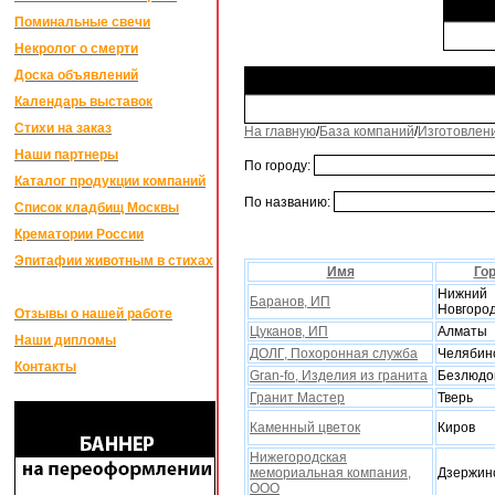
Поминальные свечи
Некролог о смерти
Доска объявлений
Календарь выставок
Стихи на заказ
На главную
/
База компаний
/
Изготовлен
Наши партнеры
По городу:
Каталог продукции компаний
По названию:
Список кладбищ Москвы
Крематории России
Эпитафии животным в стихах
Имя
Го
Нижний
Баранов, ИП
Новгоро
Отзывы о нашей работе
Цуканов, ИП
Алматы
Наши дипломы
ДОЛГ, Похоронная служба
Челябин
Контакты
Gran-fo, Изделия из гранита
Безлюдо
Гранит Мастер
Тверь
Каменный цветок
Киров
Нижегородская
мемориальная компания,
Дзержин
ООО