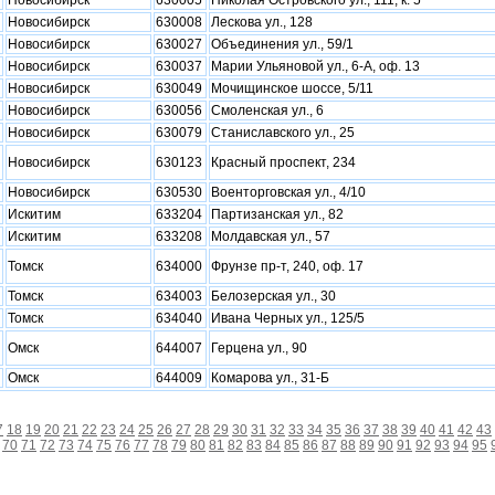
Новосибирск
630005
Николая Островского ул., 111, к. 5
Новосибирск
630008
Лескова ул., 128
Новосибирск
630027
Объединения ул., 59/1
Новосибирск
630037
Марии Ульяновой ул., 6-А, оф. 13
Новосибирск
630049
Мочищинское шоссе, 5/11
Новосибирск
630056
Смоленская ул., 6
Новосибирск
630079
Станиславского ул., 25
Новосибирск
630123
Красный проспект, 234
Новосибирск
630530
Военторговская ул., 4/10
Искитим
633204
Партизанская ул., 82
Искитим
633208
Молдавская ул., 57
Томск
634000
Фрунзе пр-т, 240, оф. 17
Томск
634003
Белозерская ул., 30
Томск
634040
Ивана Черных ул., 125/5
Омск
644007
Герцена ул., 90
Омск
644009
Комарова ул., 31-Б
7
18
19
20
21
22
23
24
25
26
27
28
29
30
31
32
33
34
35
36
37
38
39
40
41
42
43
70
71
72
73
74
75
76
77
78
79
80
81
82
83
84
85
86
87
88
89
90
91
92
93
94
95