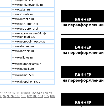
www.granit-sibir.ru
www.gendzhoyan.tiu.ru
www.zalan.ru
www.sibstela.ru
www.akcent-a.ru
www.evr.ruprom.net
www.evr.ruprom.net
www.сервис-камня54.рф
www.luk-media.ru
www.necropol-moscow.ru
www.abaz-sib.ru
www.abaz-sib.ru
www.evlithos.ru
www.nekropol.tomsk.ru
www.megalit.pro
www.memo55.ru
www.akropol-omsk.ru
44
45
46
47
48
49
50
51
52
53
54
55
56
96
97
98
99
100
101
102
103
104
105
106