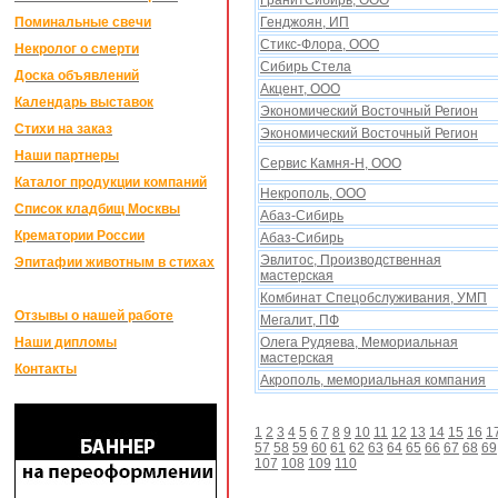
ГранитСибирь, ООО
Поминальные свечи
Генджоян, ИП
Стикс-Флора, ООО
Некролог о смерти
Сибирь Стела
Доска объявлений
Акцент, ООО
Календарь выставок
Экономический Восточный Регион
Стихи на заказ
Экономический Восточный Регион
Наши партнеры
Сервис Камня-Н, ООО
Каталог продукции компаний
Некрополь, ООО
Список кладбищ Москвы
Абаз-Сибирь
Крематории России
Абаз-Сибирь
Эвлитос, Производственная
Эпитафии животным в стихах
мастерская
Комбинат Спецобслуживания, УМП
Отзывы о нашей работе
Мегалит, ПФ
Наши дипломы
Олега Рудяева, Мемориальная
мастерская
Контакты
Акрополь, мемориальная компания
1
2
3
4
5
6
7
8
9
10
11
12
13
14
15
16
1
57
58
59
60
61
62
63
64
65
66
67
68
69
107
108
109
110