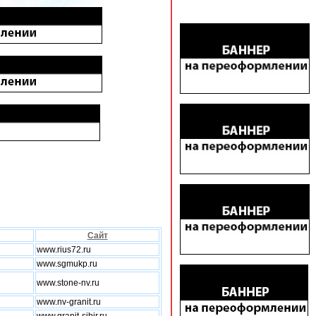
Сайт
www.rius72.ru
www.sgmukp.ru
www.stone-nv.ru
www.nv-granit.ru