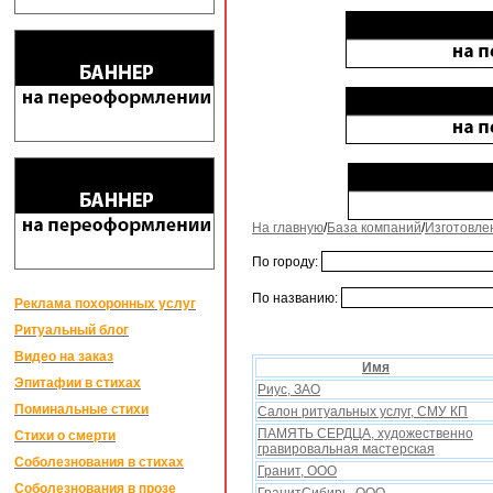
На главную
/
База компаний
/
Изготовле
По городу:
По названию:
Реклама похоронных услуг
Ритуальный блог
Видео на заказ
Имя
Эпитафии в стихах
Риус, ЗАО
Поминальные стихи
Салон ритуальныx услуг, СМУ КП
ПАМЯТЬ СЕРДЦА, художественно
Стихи о смерти
гравировальная мастерская
Соболезнования в стихах
Гранит, ООО
Соболезнования в прозе