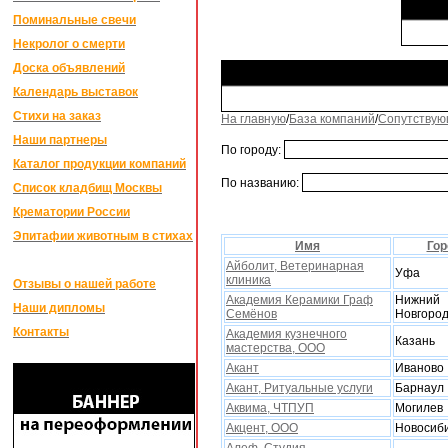
Поминальные свечи
Некролог о смерти
Доска объявлений
Календарь выставок
Стихи на заказ
На главную
/
База компаний
/
Сопутствую
Наши партнеры
По городу:
Каталог продукции компаний
По названию:
Список кладбищ Москвы
Крематории России
Эпитафии животным в стихах
Имя
Гор
Айболит, Ветеринарная
Уфа
клиника
Отзывы о нашей работе
Академия Керамики Граф
Нижний
Наши дипломы
Семёнов
Новгоро
Контакты
Академия кузнечного
Казань
мастерства, ООО
Акант
Иваново
Акант, Ритуальные услуги
Барнаул
Аквима, ЧТПУП
Могилев
Акцент, ООО
Новосиб