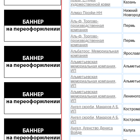
Алеф, Студия
Казань
xудожественной ковки
Нижний
Алмаз Профи-НН
Новгоро
Аль-ф, Торгово-
производственная
Пермь
компания
Аль-ф, Торгово-
производственная
Пермь
компания
Альбатрос, Мемориальная
Ярослав
компания
Альметьевская
мемориальная компания,
Альметье
ИП
Альметьевская
мемориальная компания,
Альметье
ИП
Альметьевская
мемориальная компания,
Лениного
ИП
Ангел скорби, Макаров А Б,
Костром
ИП
Ангел скорби, Макаров А Б,
Костром
ИП
Ангел, Агенство Дениса
Калуга
Войде