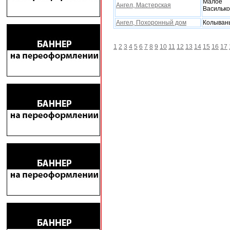
Малое
Ангел, Мастерская
Василько
Ангел, Поxоронный дом
Колыван
1
2
3
4
5
6
7
8
9
10
11
12
13
14
15
16
17