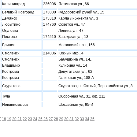
Калининград
236006
Ялтинская ул., 66
Великий Новгород
173000
Фёдоровский ручей ул., 15
Демянск
175310
Карла Либкнехта ул., 3
Любытино
174760
Советов ул., 47
Окуловка
Ленина ул., 47
Пестово
174510
Заводская ул., 13
Брянск
Московский пр-т, 156
Смоленск
214006
Южный мкр., 4
Смоленск
Бабушкина ул., 1-Е
Владимир
Кулибина ул., 14
Кострома
Депутатская ул., 62
Кострома
Галичская ул., 108-А
Скуратово
Скуратово, п. Южный, Первомайская ул., 8
Тула
Оборонная ул., 31, оф. 211
Невинномысск
Шоссейная ул, 95-И
7
18
19
20
21
22
23
24
25
26
27
28
29
30
31
32
33
34
35