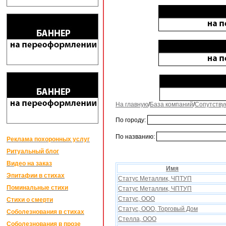
На главную
/
База компаний
/
Сопутству
По городу:
По названию:
Реклама похоронных услуг
Ритуальный блог
Видео на заказ
Имя
Эпитафии в стихах
Статус Металлик, ЧПТУП
Поминальные стихи
Статус Металлик, ЧПТУП
Статус, ООО
Стихи о смерти
Статус, ООО, Торговый Дом
Соболезнования в стихах
Стелла, ООО
Соболезнования в прозе