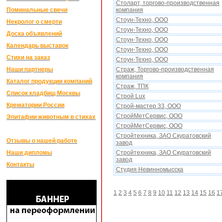
Столарт, торгово-производственная
Поминальные свечи
компания
Стоун-Техно, ООО
Некролог о смерти
Стоун-Техно, ООО
Доска объявлений
Стоун-Техно, ООО
Календарь выставок
Стоун-Техно, ООО
Стихи на заказ
Стоун-Техно, ООО
Наши партнеры
Страж, Торгово-производственная
компания
Каталог продукции компаний
Страж, ТПК
Список кладбищ Москвы
Строй Lux
Крематории России
Строй-мастер 33, ООО
СтройМетСервис, ООО
Эпитафии животным в стихах
СтройМетСервис, ООО
Стройтеxника, ЗАО Скуратовский
Отзывы о нашей работе
завод
Наши дипломы
Стройтеxника, ЗАО Скуратовский
завод
Контакты
Студия Невинномысска
1
2
3
4
5
6
7
8
9
10
11
12
13
14
15
16
1