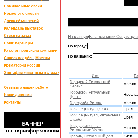
Поминальные свечи
Некролог о смерти
Доска объявлений
Календарь выставок
Стихи на заказ
На главную
/
База компаний
/
Сопутствую
Наши партнеры
По городу:
Каталог продукции компаний
По названию:
Список кладбищ Москвы
Крематории России
Эпитафии животным в стихах
Имя
Го
Городской Ритуальный
Москва
Сервис
Отзывы о нашей работе
Городской Ритуальный
Яросла
Наши дипломы
Центр
Контакты
Горслужба-Ритуал
Москва
ГорСпецРитуал, ООО
Орел
ГорСпецРитуал, Ритуальная
Орел
служба
Государственные
Москва
Ритуальные Услуги
Грааль, Ритуальный дом
Киев