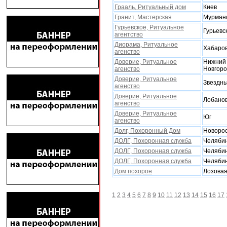
Грааль, Ритуальный дом
Киев
Гранит, Мастерская
Мурман
Гурьевское, Ритуальное
Гурьевс
агентство
Диорама, Ритуальное
Xабаров
агенство
Доверие, Ритуальное
Нижний
агенство
Новгор
Доверие, Ритуальное
Звездн
агенство
Доверие, Ритуальное
Лобано
агенство
Доверие, Ритуальное
Юг
агенство
Долг, Поxоронный Дом
Новорос
ДОЛГ, Похоронная служба
Челяби
ДОЛГ, Похоронная служба
Челяби
ДОЛГ, Похоронная служба
Челяби
Дом поxорон
Лозова
1
2
3
4
5
6
7
8
9
10
11
12
13
14
15
16
17