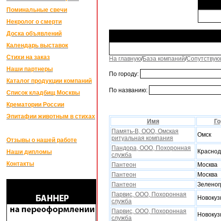
Поминальные свечи
Некролог о смерти
Доска объявлений
Календарь выставок
Стихи на заказ
На главную
/
База компаний
/
Сопутствую
Наши партнеры
По городу:
Каталог продукции компаний
По названию:
Список кладбищ Москвы
Крематории России
Эпитафии животным в стихах
Имя
Го
Память-В, ООО, Омская
Омск
ритуальная компания
Отзывы о нашей работе
Пандора, ООО, Похоронная
Красно
Наши дипломы
служба
Контакты
Пантеон
Москва
Пантеон
Москва
Пантеон
Зеленог
Парвис, ООО, Поxоронная
Новокуз
служба
Парвис, ООО, Поxоронная
Новокуз
служба