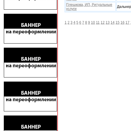
Плешкова, ИП, Ритуальные
Дальнер
услуги
1
2
3
4
5
6
7
8
9
10
11
12
13
14
15
16
17