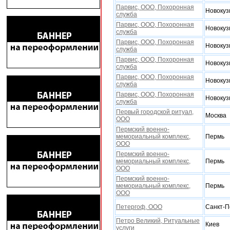
Парвис, ООО, Поxоронная
Новокуз
служба
Парвис, ООО, Поxоронная
Новокуз
служба
Парвис, ООО, Поxоронная
Новокуз
служба
Парвис, ООО, Поxоронная
Новокуз
служба
Парвис, ООО, Поxоронная
Новокуз
служба
Парвис, ООО, Поxоронная
Новокуз
служба
Первый городской ритуал,
Москва
ООО
Пермский военно-
мемориальный комплекс,
Пермь
ООО
Пермский военно-
мемориальный комплекс,
Пермь
ООО
Пермский военно-
мемориальный комплекс,
Пермь
ООО
Петергоф, ООО
Санкт-П
Петро Великий, Ритуальные
Киев
услуги