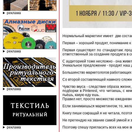
реклама
Нормальный маркетинг имеет две сост
Первая – хороший продукт, понимание к 
Первая существует по стандартам: про
реклама
ответственный за создание продукта в 
С аудиторией тоже несложно - она живет 
Уникальное предложение - продукт наш 
Большинство маркетологов работающих в
Со второй составляющей намного сложнее
Чувство вкуса - следствие образа жизн
реклама
подборки в Pinterest, что читаешь, с 
пьёшь, какую еду ешь.
Правил нет, просто множество ежедневн
Если занимаешься маркетингом, то, жел
Книгу пиши сокращай я не читала, поэт
Не претендую на звание самой умной и з
реклама
Поэтому спешу пригласить всех на мое 