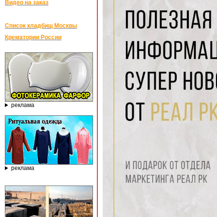
Видео на заказ
Список кладбищ Москвы
Крематории России
реклама
реклама