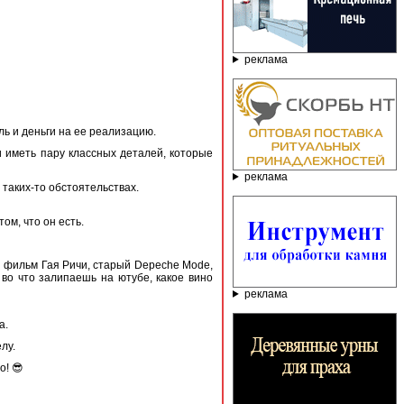
реклама
ль и деньги на ее реализацию.
 иметь пару классных деталей, которые
реклама
 таких-то обстоятельствах.
м, что он есть.
й фильм Гая Ричи, старый Depeche Mode,
 во что залипаешь на ютубе, какое вино
реклама
а.
елу.
о! 😎