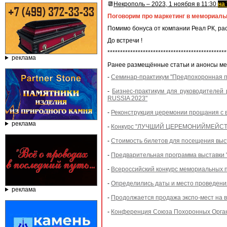
📆
Некрополь – 2023, 1 ноября в 11:30
на 
Поговорим про маркетинг в мемориаль
Помимо бонуса от компании Реал РК, ра
До встречи !
***********************************************
реклама
Ранее размещённые статьи и анонсы м
-
Семинар-практикум "Предпохоронная по
-
Бизнес-практикум для руководителе
RUSSIA 2023"
-
Реконструкция церемонии прощания с 
реклама
-
Конкурс "ЛУЧШИЙ ЦЕРЕМОНИЙМЕЙСТЕР" 
-
Стоимость билетов для посещения выст
-
Предварительная программа выставки "
-
Всероссийский конкурс мемориальных
-
Определились даты и место провед
реклама
-
Продолжается продажа экспо-мест на
-
Конференция Союза Похоронных Орг