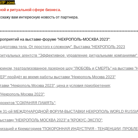
VIP зоне
.
ной и ритуальной сфере бизнеса.
сскажу вам интересную новость от партнера.
*****************************************************************************************
ероприятий на выставке-форуме "НЕКРОПОЛЬ-МОСКВА 2023":
дготовка тела. От простого к сложному". Выставка "НЕКРОПОЛЬ 2023
й ритуальных агентств "Эффективное управление ритуальными компаниям
воином, театрализованное лазерное шоу "ЛЮБОВЬ и СМЕРТЬ" на выставке "
пройдёт во время работы выставки "Некрополь Москва 2023"
авки "Некрополь Москва 2023", цена и условия приобретения;
Некрополь Москва 2023";
 проектов "СОХРАНЯЯ ПАМЯТЬ";
ения 31-ой МЕЖДУНАРОДНОЙ ФОРУМ-ВЫСТАВКИ НЕКРОПОЛЬ WORLD RUSSIA 
 выставку "НЕКРОПОЛЬ МОСКВА 2023" в "КРОКУС-ЭКСПО";
анизаций и Крематориев "ПОХОРОННАЯ ИНДУСТРИЯ - ТЕНДЕНЦИИ, ПРОБ