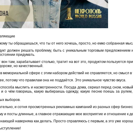
авляющие
кому ты обращаешься, что ты от него хочешь, просто, но емко собранная мыс
дукт должен решать проблему, быть с уникальным торговым предложением и
состоянии придумать.
вон там, зарабатывает столько, тратит на вот это, продуктом пользуется при
дороже, но качественный.
 мемориальной сфере с этим набором действий не справляется, но смысл в то
, потому что правилам она не поддаётся. Это уникальное чувство вкуса.
и, способа мыслить и насмотренности. Посуда дома, сериал перед сном, новы
кем и о чём говоришь, какую выбираешь одежду, какую песню поешь за рулем,
ых выборов.
ательно, и сотня просмотренных рекламных кампаний из разных сфер бизнес
ому и посты длинные, а главное отражающие мое восприятие и отношение к д
нающей наверняка как делать. Просто справляюсь с первым, а это уже хорош
выступление!