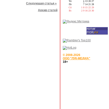
Чт
6
13
20
27
Следующая статья »
Пт
7
14
21
28
Сб
1
8
15
22
29
Архив статей
Вс
2
9
16
23
30
© 2008-2026
ООО "ЛУК-МЕДИА"
18+