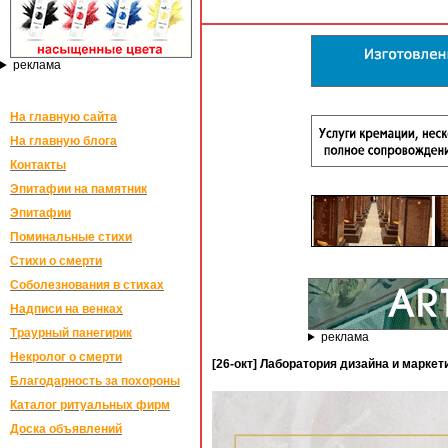
реклама
На главную сайта
На главную блога
Контакты
Эпитафии на памятник
Эпитафии
Поминальные стихи
Стихи о смерти
Соболезнования в стихах
Надписи на венках
Траурный панегирик
реклама
Некролог о смерти
[26-окт] Лаборатория дизайна и марке
Благодарность за похороны
Каталог ритуальных фирм
Доска объявлений