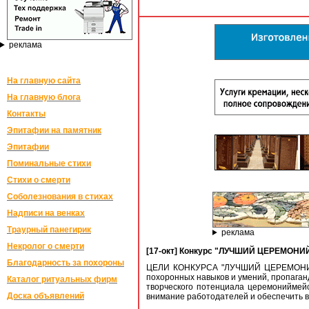
реклама
На главную сайта
На главную блога
Контакты
Эпитафии на памятник
Эпитафии
Поминальные стихи
Стихи о смерти
Соболезнования в стихах
Надписи на венках
Траурный панегирик
реклама
Некролог о смерти
[17-окт] Конкурс "ЛУЧШИЙ ЦЕРЕМОНИЙ
Благодарность за похороны
ЦЕЛИ КОНКУРСА "ЛУЧШИЙ ЦЕРЕМОНИЙМЕ
похоронных навыков и умений, пропага
Каталог ритуальных фирм
творческого потенциала церемониймейс
Доска объявлений
внимание работодателей и обеспечить вы