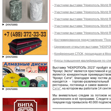
-
Участники выставки "Некрополь World R
-
Участники выставки "Некрополь World R
-
Участники выставки "Некрополь World Ru
реклама
-
Участники выставки "Некрополь World R
-
Участники выставки "Некрополь World R
-
Костюмированное представление "Похор
-
Церемония открытия выставки "НЕКРОП
-
Конференция СПОК, прошедшая в Москв
реклама
-
Курсы повышения квалификации по сп
Выставка "НЕКРОПОЛЬ 2023" пройдёт в 
"Крокус Экспо" является престижной и 
является конкурентным преимуществом 
"Крокус Сити", благодаря чему гостям
находятся - торгово-развлекательный 
рестораны, гостиница и самое важное -
Сити"
, на котором мы работали 14 сентя
реклама
Мы внимательно следим за потоком н
дополнениях в её программе. Следите 
текущем году превысила 40.000 подписч
***********************************************