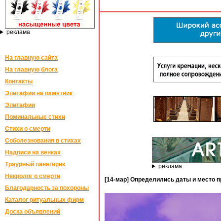
реклама
На главную сайта
На главную блога
Контакты
Эпитафии на памятник
Эпитафии
Поминальные стихи
Стихи о смерти
Соболезнования в стихах
Надписи на венках
Траурный панегирик
реклама
Некролог о смерти
[14-мар] Определились даты и мес
Благодарность за похороны
Каталог ритуальных фирм
Доска объявлений