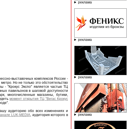
реклама
реклама
реклама
ессно-выставочных комплексов России -
метро. Но не только это обстоятельство
ы - "Крокус Экспо" является частью ТЦ
чных павильонов в шаговой доступности
арк, многочисленные магазины, бутики,
видеть
момент открытия ТЦ "Вегас Крокус
оде".
ашу аудиторию обо всех изменениях и
реклама
канале LUK-MEDIA
, аудитория которого в