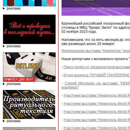
реклама
Крупнейший российский похоронный фору
столицы в МВЦ "Крокус Экспо" по адрес
02 ноября 2023 года.
Напоминаем, что за пять месяцев до э
уже размещал анонс 20 января:
реклама
Региональная выставка "Некрополь" про
Наши репортажи с московского проекта 
-
Пресс-релиз от организаторов выста
-
Итоги конкурса "ЛУЧШИЙ ТАНАТОПРАКТИ
-
Сергий Матюшин на выставке "НЕКР
реклама
кладбищу"
-
Участники выставки "Некрополь World R
-
Участники выставки "Некрополь World R
-
Участники выставки "Некрополь World R
-
Участники выставки "Некрополь World R
реклама
-
Участники выставки "Некрополь World R