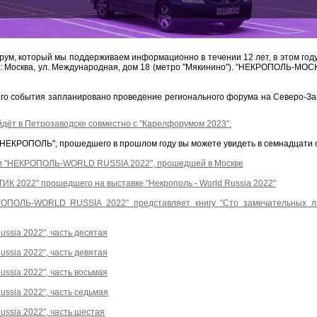
м, который мы поддерживаем информационно в течении 12 лет, в этом году
у: Москва, ул. Международная, дом 18 (метро "Мякинино"). "НЕКРОПОЛЬ-МОСК
того события запланировано проведение регионального форума на Северо-За
йдёт в Петрозаводске совместно с "Карелфорумом 2023".
"НЕКРОПОЛЬ", прошедшего в прошлом году вы можете увидеть в семнадцати с
вки "НЕКРОПОЛЬ-WORLD RUSSIA 2022", прошедшей в Москве
К 2022" прошедшего на выставке "Некрополь - World Russia 2022"
ОПОЛЬ-WORLD RUSSIA 2022" представляет книгу "Сто замечательных лю
ussia 2022", часть десятая
ussia 2022", часть девятая
ussia 2022", часть восьмая
ussia 2022", часть седьмая
ussia 2022", часть шестая