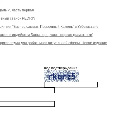
:
алык", часть первая
езный станок PEDRINI
иятия "Бизнес саммит. Природный Камень" в Узбекистане
амня в индийском Бангалоре, часть первая (памятники)
Энциклопедия для работников ритуальной сферы. Новое издание
Код подтверждения: