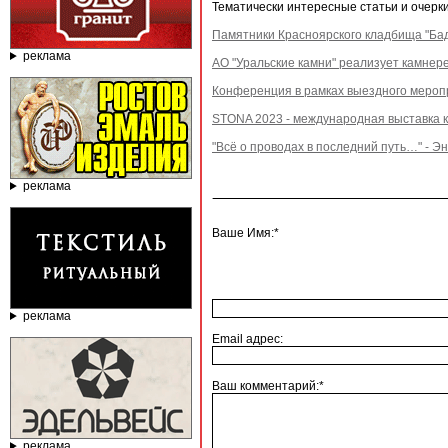
Тематически интересные статьи и очерки
Памятники Красноярского кладбища "Бад
реклама
АО "Уральские камни" реализует камнер
Конференция в рамках выездного меропр
STONA 2023 - международная выставка к
"Всё о проводах в последний путь…" - 
реклама
Ваше Имя:*
реклама
Email адрес:
Ваш комментарий:*
реклама