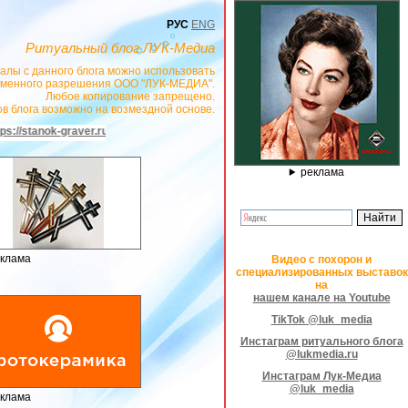
РУС
ENG
Ритуальный блог ЛУК-Медиа
алы с данного блога можно использовать
сьменного разрешения ООО "ЛУК-МЕДИА".
Любое копирование запрещено.
в блога возможно на возмездной основе.
r.ru
- РЕКЛАМОДАТЕЛЬ ИП Павленко С.В. ИНН: 233008852896. Erid: 2SDnje
реклама
клама
Видео с похорон и
специализированных выставок
на
нашем канале на Youtube
TikTok @luk_media
Инстаграм ритуального блога
@lukmedia.ru
Инстаграм Лук-Медиа
@luk_media
клама