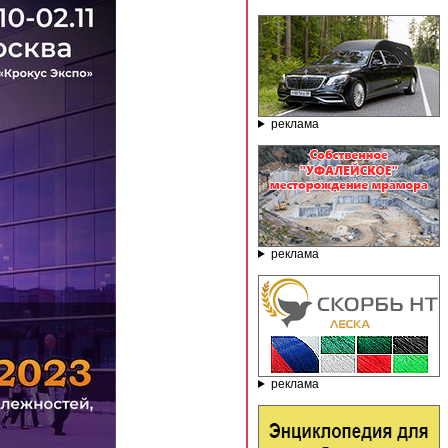
реклама
реклама
реклама