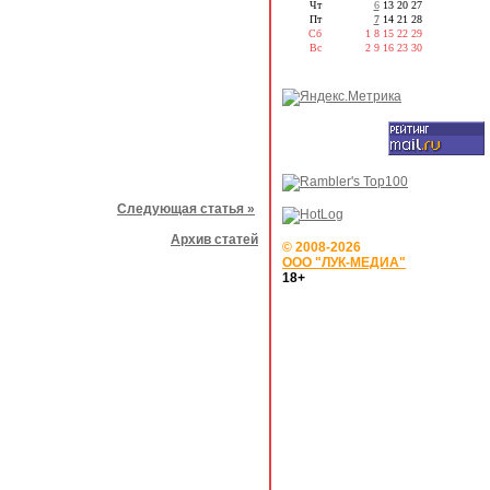
Чт
6
13
20
27
Пт
7
14
21
28
Сб
1
8
15
22
29
Вс
2
9
16
23
30
Следующая статья »
Архив статей
© 2008-2026
ООО "ЛУК-МЕДИА"
18+