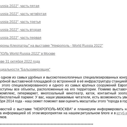
ussia 2022", часть пятая
ussia 2022", часть четвёртая
ssia 2022", часть третья
ussia 2022", часть вторая
ussia 2022", часть первая
оны Клеопатры" на выставке "Некрополь - World Russia 2022"
ОЛЬ World Russia 2022" в Москве
е 31 октября 2022 года
ециальности "Бальзамировщик"
одном из самых удобных и высокотехнологичных специализированных конгр
удобной выставочной площадкой со встроенной в её инфраструктуру станцией 
этого специализированного и одного из самых крупных сооружений Европ
 доступны все объекты, расположенные на его территории. Помимо выставо
комплекс, гипермаркет, многозальный кинотеатр, каток, контактный зооп
 бесплатный паркинг. У вас, наши уважаемые читатели, есть возможность у
бря 2014 года - наш сюжет поможет вам оценить масштабы этого "города в гор
овостей о выставке "НЕКРОПОЛЬ-МОСКВА" и планируем информировать н
за информацией об этом мероприятии на нашем ритуальном блоге и в
ютуб-
иков.
******************************************************************