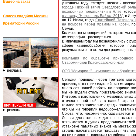
Видео на заказ
ушедшем году следует назвать посе
городе Нижний Тагил Свердловской обла
похоронных предприятий в Ялте
, котор
выставку "Некрополь-Байкал 2018
", в Ирк
Список кладбищ Москвы
на 17 Июля, когда
Святейший Патриарх 
Крематории России
на помосте перед Храмом на Крови
, п
Семьи.
Количество мероприятий, которые мы ох
их география - расширяться.
В минувшем году мы познакомились с рук
сфере камнеобработки, которое при
результатом чего стали две размещенные
Компания по обработке природног
Староминской Краснодарского края
реклама
ООО "Мемориал" - компания по обработке
Сегодня подошёл черёд третьего мате
производства таких изделий, как мемориа
много лет нашей работы на поприще по
мы не видели столь пристального внима
Интерес к изготовлению мемориальных д
отечественной войны в нашей стране
каждое лето поисковые отряды поднимают
что бы ни говорили недоброжелатели н
реклама
Союза, что, несомненно, сказывается 
Деньги для этого находятся не только в
откликается в душах предпринимателей
установке памятных знаков на местах ж
страны насчитывается тридцать пять так 
из них имеются воинские кладбища с по