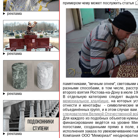
примером чему может послужить статья
С
реклама
реклама
памятниками, "вечным огнем", световыми 
разными способами, в том числе, расст
второго взятия Ростова-на-Дону в июле 19
реклама
В отдельную категорию следует выдел
мемориальное кладбище
, на которых у
отнести и кенотафы - символические 
объединённых групп, и в этом случае вам
следователям Великой Отечественной во
Для каждого из подобных объектов нужны
финансирование ведётся на уровне Мин
погостами, созданными прямо в поле, в
исполнения заказа по увековечиванию па
реклама
Компания ООО "Мемориал" неоднократно у