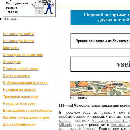
реклама
На главную сайта
На главную блога
Контакты
Эпитафии на памятник
Эпитафии
Поминальные стихи
Стихи о смерти
Соболезнования в стихах
Надписи на венках
Траурный панегирик
реклама
Некролог о смерти
[19-янв] Мемориальные доски для воин
Благодарность за похороны
В прошлом году мы открыли для се
необыкновенно интересных местах, так
Каталог ритуальных фирм
карьер
, посетили
Монументальное клад
Доска объявлений
Milano)
, создали репортаж о
Чертоза, 
монастыря в Болонье
. Если говорить о