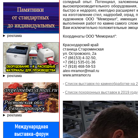
солидный опыт. Потенциал, заложенн
высокопроизводительного оборудования
быстро и недорого, ежегодно расширяет к
на изготовление стел, надгробий, оград,
художников ООО "Мемориал", имеющих
выполнения работ по камню самого слож
Вам исключительно положительные эмоци
реклама
Координаты ООО "Мемориал":
Краснодарский край
станица Староминская
ул. Островского, 2а
+7 (86153) 4-32-50,
+7 (961) 535-01-36
+7 (918) 468-59-53
alex-mramor@mail.ru
www.amramor.ru
реклама
-
Список выставок по камнеобработке на 2
-
Список похоронных выставок в 2019 году
реклама