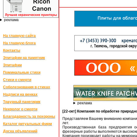
реклама
На главную сайта
На главную блога
Контакты
Эпитафии на памятник
Эпитафии
Поминальные стихи
Стихи о смерти
Соболезнования в стихах
Надписи на венках
Траурный панегирик
реклама
Некролог о смерти
[22-окт] Компания по обработке природ
Благодарность за похороны
Представляем Вашему вниманию компанию
лет.
Каталог ритуальных фирм
Производственная база предприятия о
Доска объявлений
фрезерные работы выполняются высококв
Компания производит работы на мемориал