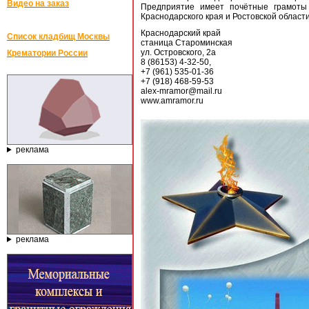
Видео на заказ
Предприятие имеет почётные грамоты 
Краснодарского края и Ростовской област
Краснодарский край
Список кладбищ Москвы
станица Староминская
ул. Островского, 2а
Крематории России
8 (86153) 4-32-50,
+7 (961) 535-01-36
+7 (918) 468-59-53
alex-mramor@mail.ru
www.amramor.ru
реклама
реклама