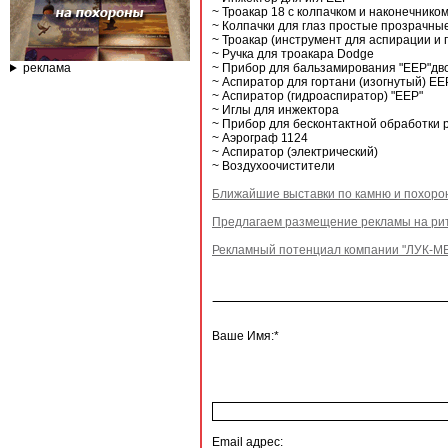
~ Троакар 18 с колпачком и наконечнико
~ Колпачки для глаз простые прозрачны
~ Троакар (инструмент для аспирации и
~ Ручка для троакара Dodge
реклама
~ Прибор для бальзамирования "EEP"дво
~ Аспиратор для гортани (изогнутый) ЕЕ
~ Аспиратор (гидроаспиратор) "EEP"
~ Иглы для инжектора
~ Прибор для бесконтактной обработки 
~ Аэрограф 1124
~ Аспиратор (электрический)
​​​~ Воздухоочистители
Ближайшие выставки по камню и похоро
Предлагаем размещение рекламы на ри
Рекламный потенциал компании "ЛУК-М
Ваше Имя:*
Email адрес: