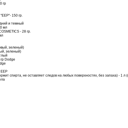
0 гр
EEP"- 150 гр.
едний и темный
0 мл
OSMETICS - 28 гр.
мл
овый, зеленый)
ый, зеленый)
етлый
 гр Dodge
odge
 ЕЕР
жит спирта, не оставляет следов на любых поверхностях, без запаха) - 1 л (
ела