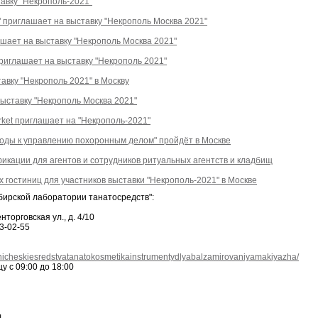
авку "Некрополь-2021"
иглашает на выставку "Некрополь Москва 2021"
шает на выставку "Некрополь Москва 2021"
риглашает на выставку "Некрополь 2021"
вку "Некрополь 2021" в Москву
выставку "Некрополь Москва 2021"
rket приглашает на "Некрополь-2021"
ды к управлению похоронным делом" пройдёт в Москве
кации для агентов и сотрудников ритуальных агентств и кладбищ
 гостиниц для участников выставки "Некрополь-2021" в Москве
бирской лаборатории танатосредств":
торговская ул., д. 4/10
63-02-55
gienicheskiesredstvatanatokosmetikainstrumentydlyabalzamirovaniyamakiyazha/
у с 09:00 до 18:00
л