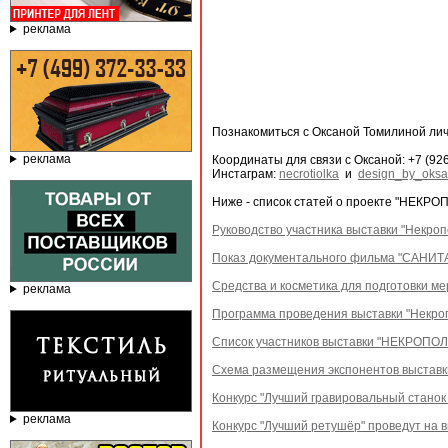
реклама
Познакомиться с Оксаной Томилиной лич
реклама
Координаты для связи c Оксаной: +7 (926
Инстаграм:
necrotiolka
и
design_by_oksa
Ниже - список статей о проекте "НЕКРО
Руководство участника выставки "Некроп
Показ документального фильма "САНИТ
Средства и косметика для подготовки 
реклама
Программа проведения выставки "Некроп
Список участников выставки "НЕКРОПОЛ
Схема размещения экспонентов выставки
Конкурс "Лучший гравировальный станок 
реклама
Конкурс "Лучший ретушёр" проведут на в