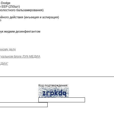
м Dodge
е ЕЕР (250шт)
 полостного бальзамирования)
йного действия (инъекция и аспирация)
Р
рук жидким дезинфектантом
нному делу
туальном блоге ЛУК-МЕДИА
ЕДИА"
Код подтверждения: