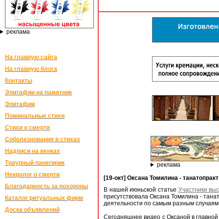
реклама
На главную сайта
На главную блога
Контакты
Эпитафии на памятник
Эпитафии
Поминальные стихи
Стихи о смерти
Соболезнования в стихах
Надписи на венках
Траурный панегирик
реклама
Некролог о смерти
[19-окт] Оксана Томилина - танатопра
Благодарность за похороны
В нашей июньской статье
Участники выс
присутствовала Оксана Томилина - танат
Каталог ритуальных фирм
деятельности по самым разным случаям в
Доска объявлений
Сегодняшнее видео с Оксаной в главной