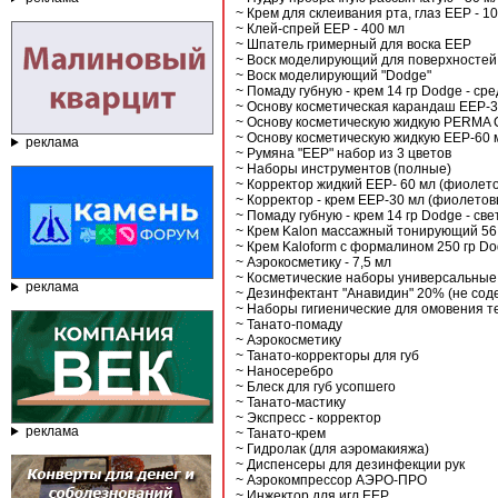
~ Крем для склеивания рта, глаз ЕЕР - 10
~ Клей-спрей ЕЕР - 400 мл
~ Шпатель гримерный для воска EEP
~ Воск моделирующий для поверхностей "
~ Воск моделирующий "Dodge"
~ Помаду губную - крем 14 гр Dodge - ср
~ Основу косметическая карандаш EEP-3
~ Основу косметическую жидкую PERMA C
~ Основу косметическую жидкую EEP-60 
реклама
~ Румяна "EEP" набор из 3 цветов
~ Наборы инструментов (полные)
~ Корректор жидкий ЕЕР- 60 мл (фиолет
~ Корректор - крем ЕЕР-30 мл (фиолетов
~ Помаду губную - крем 14 гр Dodge - св
~ Крем Kalon массажный тонирующий 56
~ Крем Kaloform с формалином 250 гр D
~ Аэрокосметику - 7,5 мл
~ Косметические наборы универсальные
реклама
~ Дезинфектант "Анавидин" 20% (не содер
~ Наборы гигиенические для омовения т
~ Танато-помаду
~ Аэрокосметику
~ Танато-корректоры для губ
~ Наносеребро
~ Блеск для губ усопшего
~ Танато-мастику
~ Экспресс - корректор
реклама
~ Танато-крем
~ Гидролак (для аэромакияжа)
~ Диспенсеры для дезинфекции рук
~ Аэрокомпрессор АЭРО-ПРО
~ Инжектор для игл ЕЕР