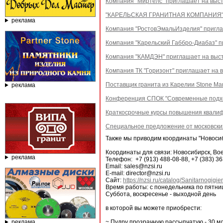
Компания "Миртелс" приглашает на выст
"КАРЕЛЬСКАЯ ГРАНИТНАЯ КОМПАНИЯ" пр
реклама
Компания "РостовЭмальИзделия" пригла
Компания "Карельский Габбро-Диабаз" п
Компания "КАМДЭН" приглашает на выста
Компания ТК "Горизонт" приглашает на 
Поставщик гранита из Карелии Stone Ma
реклама
Конференция СПОК "Современные подхо
Краткосрочные курсы повышения квалифи
Специальное предложение от московских
Также мы приводим координаты "Новоси
Координаты для связи: Новосибирск, Воен
реклама
Телефон: +7 (913) 488-08-88, +7 (383) 3
Email: sales@nzsi.ru
E-mail: director@nzsi.ru
Сайт:
https://nzsi.ru/catalog/Sanitarnogi
Время работы: с понедельника по пятниц
Суббота, воскресенье - выходной день
в которой вы можете приобрести:
реклама
~ Пудру прозрачную рассыпчатую - 30 м