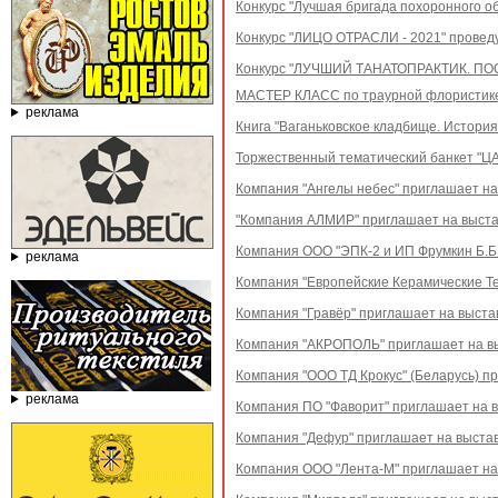
Конкурс "Лучшая бригада похоронного о
Конкурс "ЛИЦО ОТРАСЛИ - 2021" проведу
Конкурс "ЛУЧШИЙ ТАНАТОПРАКТИК. ПОС
МАСТЕР КЛАСС по траурной флористике
реклама
Книга "Ваганьковское кладбище. Истори
Торжественный тематический банкет "Ц
Компания "Ангелы небес" приглашает на
"Компания АЛМИР" приглашает на выста
Компания ООО "ЭПК-2 и ИП Фрумкин Б.Б.
реклама
Компания "Европейские Керамические Те
Компания "Гравёр" приглашает на выста
Компания "АКРОПОЛЬ" приглашает на выс
Компания "ООО ТД Крокус" (Беларусь) п
реклама
Компания ПО "Фаворит" приглашает на в
Компания "Дефур" приглашает на выстав
Компания ООО "Лента-М" приглашает на 