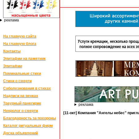
реклама
На главную сайта
На главную блога
Контакты
Эпитафии на памятник
Эпитафии
Поминальные стихи
Стихи о смерти
Соболезнования в стихах
Надписи на венках
Траурный панегирик
реклама
Некролог о смерти
[11-окт] Компания "Ангелы небес" приг
Благодарность за похороны
Каталог ритуальных фирм
Доска объявлений