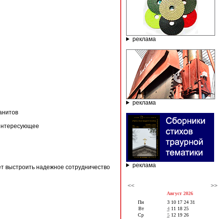
реклама
реклама
ранитов
 интересующее
реклама
ет выстроить надежное сотрудничество
<<
>>
Август 2026
Пн
3
10
17
24
31
Вт
4
11
18
25
Ср
5
12
19
26