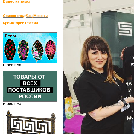
Видео на заказ
Список кладбищ Москвы
Крематории России
реклама
реклама