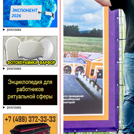
реклама
реклама
реклама