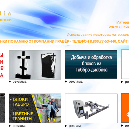
Матери
только с пи
Использование некоторых материало
И ГРАВЁР - ТЕЛЕФОН 8.800.77-53-440, САЙТ
https://stanok-graver.ru
- 
реклама
реклама
ре
ре
реклама
реклама