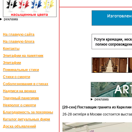
реклама
На главную сайта
На главную блога
Контакты
Эпитафии на памятник
Эпитафии
Поминальные стихи
Стихи о смерти
Соболезнования в стихах
Надписи на венках
Траурный панегирик
реклама
Некролог о смерти
[20-сен] Поставщик гранита из Карелии
Благодарность за похороны
26-28 октября в Москве состоится выстав
Каталог ритуальных фирм
Доска объявлений