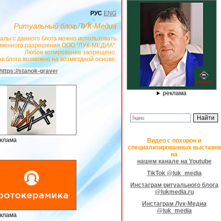
РУС
ENG
Ритуальный блог ЛУК-Медиа
алы с данного блога можно использовать
сьменного разрешения ООО "ЛУК-МЕДИА".
Любое копирование запрещено.
в блога возможно на возмездной основе.
РЕКЛАМОДАТЕЛЬ ИП Павленко С.В. ИНН: 233008852896. Erid: 2SDnjeX37Dc 
реклама
клама
Видео с похорон и
специализированных выставок
на
нашем канале на Youtube
TikTok @luk_media
Инстаграм ритуального блога
@lukmedia.ru
Инстаграм Лук-Медиа
@luk_media
клама