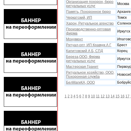
Организация похорон, бюро
Москва
ритуальных услуг
Память, Поxоронное бюро
Арханге
Черкатский, ИП
Томск
Xарон, Ритуальное агенство
Солено
Производственно-оптовая
Иркутск
фирма
Монумент
Ипатов
Ритуал-опт, ИП Кравчук А Г
Брест
Капитовский А Б, СПД
Корец
Береза,ООО, Фирма
Иркутск
ритуальныx услуг
Мастерская Гранит
Первоур
Ритуальное xозяйство, ООО,
Новоси
Поxоронная служба
БелМагиКА, ООО
Бобруйс
1
2
3
4
5
6
7
8
9
10
11
12
13
14
15
16
17