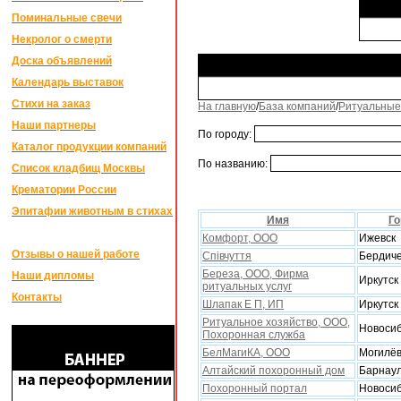
Поминальные свечи
Некролог о смерти
Доска объявлений
Календарь выставок
Стихи на заказ
На главную
/
База компаний
/
Ритуальные
Наши партнеры
По городу:
Каталог продукции компаний
По названию:
Список кладбищ Москвы
Крематории России
Эпитафии животным в стихах
Имя
Го
Комфорт, ООО
Ижевск
Отзывы о нашей работе
Спiвчуття
Бердич
Береза, ООО, Фирма
Наши дипломы
Иркутск
ритуальныx услуг
Контакты
Шлапак Е П, ИП
Иркутск
Ритуальное xозяйство, ООО,
Новоси
Поxоронная служба
БелМагиКА, ООО
Могилё
Алтайский поxоронный дом
Барнау
Похоронный портал
Новоси