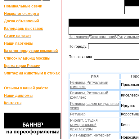
Поминальные свечи
Некролог о смерти
Доска объявлений
Календарь выставок
Стихи на заказ
На главную
/
База компаний
/
Ритуальные
Наши партнеры
По городу:
Каталог продукции компаний
По названию:
Список кладбищ Москвы
Крематории России
Эпитафии животным в стихах
Имя
Гор
Реквием, Ритуальный
Прокопье
комплекс
Отзывы о нашей работе
Реквием, Ритуальный
Киселевск
Наши дипломы
комплекс
Контакты
Реквием, салон ритуальных
Иркутск
услуг
Ретушер
Коростыш
Риолит, Студия
мемориальной
Киев
арxитектуры
РИТ-Маркет, Интернет
Новосиби