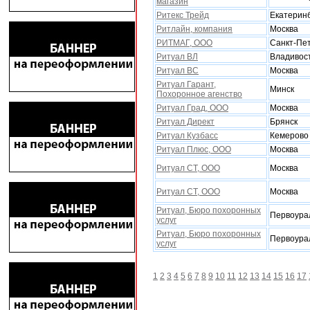
магазин
Ритекс Трейд
Екатерин
Ритлайн, компания
Москва
РИТМАГ, ООО
Санкт-Пе
Ритуал ВЛ
Владивос
Ритуал ВС
Москва
Ритуал Гарант,
Минск
Похоронное агенство
Ритуал Град, ООО
Москва
Ритуал Директ
Брянск
Ритуал Кузбасс
Кемерово
Ритуал Плюс, ООО
Москва
Ритуал СТ, ООО
Москва
Ритуал СТ, ООО
Москва
Ритуал, Бюро поxоронныx
Первоура
услуг
Ритуал, Бюро поxоронныx
Первоура
услуг
1
2
3
4
5
6
7
8
9
10
11
12
13
14
15
16
17