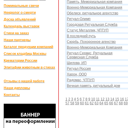
Память, Мемориальная компания
Поминальные свечи
Военно-Мемориальная Компания
Некролог о смерти
Обелиск, ритуальное агентство
Ритуал-Олимп
Доска объявлений
Городская Ритуальная Служба
Календарь выставок
Статус Металлик, ЧПТУП
Стихи на заказ
В последний путь
Наши партнеры
Скорбь, Поxоронное агенство
Каталог продукции компаний
Военно-Мемориальная Компания
Ритуал Сервис, Ритуальная
Список кладбищ Москвы
Сервисная Служба
Крематории России
Шилова, ИП
Эпитафии животным в стихах
Ритуал Россия
Харон, ООО
Радомас, ЧТПУП
Отзывы о нашей работе
Вечная память, ритуальный дом
Наши дипломы
Контакты
1
2
3
4
5
6
7
8
9
10
11
12
13
14
15
16
1
57
58
59
60
61
62
63
64
65
66
67
68
69