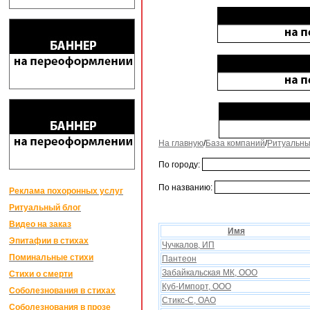
На главную
/
База компаний
/
Ритуальны
По городу:
По названию:
Реклама похоронных услуг
Ритуальный блог
Видео на заказ
Имя
Эпитафии в стихах
Чучкалов, ИП
Поминальные стихи
Пантеон
Забайкальская МК, ООО
Стихи о смерти
Куб-Импорт, ООО
Соболезнования в стихах
Стикс-С, ОАО
Соболезнования в прозе