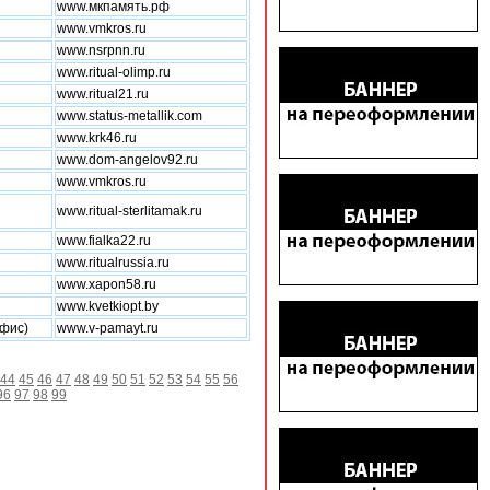
www.мкпамять.рф
www.vmkros.ru
www.nsrpnn.ru
www.ritual-olimp.ru
www.ritual21.ru
www.status-metallik.com
www.krk46.ru
www.dom-angelov92.ru
www.vmkros.ru
www.ritual-sterlitamak.ru
www.fialka22.ru
www.ritualrussia.ru
www.xapon58.ru
www.kvetkiopt.by
офис)
www.v-pamayt.ru
44
45
46
47
48
49
50
51
52
53
54
55
56
96
97
98
99