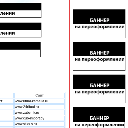
Сайт
т.
www.ritual-kamelia.ru
www.24ritual.ru
www.zabvmk.ru
www.cub-import.by
www.stiks-s.ru