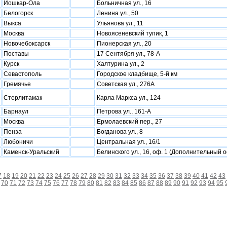
Йошкар-Ола
Больничная ул., 16
Белогорск
Ленина ул., 50
Выкса
Ульянова ул., 11
Москва
Новоясеневский тупик, 1
Новочебоксарск
Пионерская ул., 20
Поставы
17 Сентября ул., 78-А
Курск
Халтурина ул., 2
Севастополь
Городское кладбище, 5-й км
Гремячье
Советская ул., 276А
Стерлитамак
Карла Маркса ул., 124
Барнаул
Петрова ул., 161-А
Москва
Ермолаевский пер., 27
Пенза
Богданова ул., 8
Любоничи
Центральная ул., 16/1
Каменск-Уральский
Белинского ул., 16, оф. 1 (Дополнительный 
7
18
19
20
21
22
23
24
25
26
27
28
29
30
31
32
33
34
35
36
37
38
39
40
41
42
43
70
71
72
73
74
75
76
77
78
79
80
81
82
83
84
85
86
87
88
89
90
91
92
93
94
95