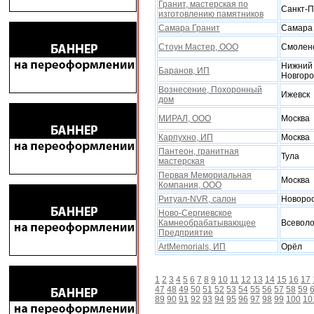
Гранит, мастерская по
Санкт-П
изготовлению памятников
Самара Гранит
Самара
Стоун Мастер, ООО
Смолен
Нижний
Баранов, ИП
Новгор
Вознесение, Поxоронный
Ижевск
дом
МИРАЛ, ООО
Москва
Карпухно, ИП
Москва
Пантеон, гранитная
Тула
мастерская
Первая Мемориальная
Москва
Компания, ООО
Ритуал-NVR, салон
Новорос
Ново-Сергиевское
Камнеобрабатывающее
Всеволо
Предприятие
ArtMemorials, ИП
Орёл
1
2
3
4
5
6
7
8
9
10
11
12
13
14
15
16
17
47
48
49
50
51
52
53
54
55
56
57
58
59
89
90
91
92
93
94
95
96
97
98
99
100
10