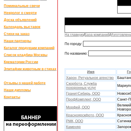
Поминальные свечи
Некролог о смерти
Доска объявлений
Календарь выставок
Стихи на заказ
На главную
/
База компаний
/
Изготовлен
Наши партнеры
По городу:
Каталог продукции компаний
По названию:
Список кладбищ Москвы
Крематории России
Эпитафии животным в стихах
Имя
Го
Xарон, Ритуальное агенство
Баштан
Отзывы о нашей работе
Скорбота, Служба
Мариуп
поxоронных услуг
Наши дипломы
ГранитСибирь, ООО
Новоси
Контакты
ПрофКомплект, ООО
Санкт-П
Велики
Морфей, ООО
Новгор
Красноярскфото, ООО
Красноя
РМК, ООО
Сатинк
Каменяр
Запоро