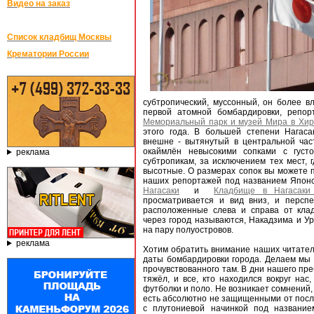
Видео на заказ
Список кладбищ Москвы
Крематории России
субтропический, муссонный, он более в
первой атомной бомбардировки, репор
Мемориальный парк и музей Мира в Хи
этого года. В большей степени Нагас
внешне - вытянутый в центральной час
окаймлён невысокими сопками c густо
реклама
субтропикам, за исключением тех мест, г
высотные. О размерах сопок вы можете п
наших репортажей под названием Япон
Нагасаки
и
Кладбище в Нагасаки
просматривается и вид вниз, и перспе
расположенные слева и справа от кла
через город называются, Накадзима и Ур
на пару полуостровов.
реклама
Хотим обратить внимание наших читателе
даты бомбардировки города. Делаем мы 
прочувствованного там. В дни нашего пр
тяжёл, и все, кто находился вокруг на
футболки и поло. Не возникает сомнений, 
есть абсолютно не защищенными от после
с плутониевой начинкой под название