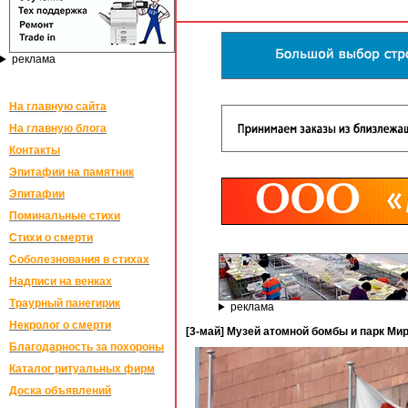
реклама
На главную сайта
На главную блога
Контакты
Эпитафии на памятник
Эпитафии
Поминальные стихи
Стихи о смерти
Соболезнования в стихах
Надписи на венках
Траурный панегирик
реклама
Некролог о смерти
[3-май] Музей атомной бомбы и парк Мир
Благодарность за похороны
Каталог ритуальных фирм
Доска объявлений