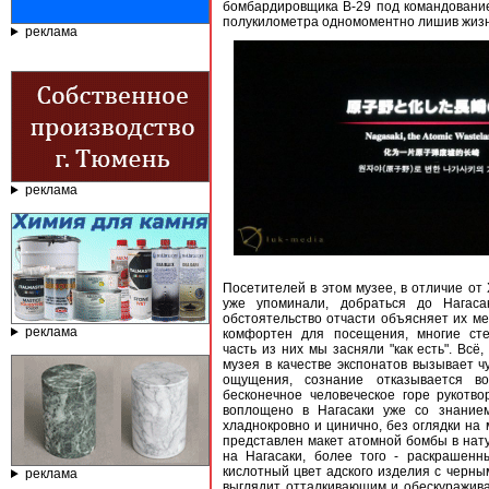
бомбардировщика В-29 под командовани
полукилометра одномоментно лишив жизни
реклама
реклама
Посетителей в этом музее, в отличие от 
уже упоминали, добраться до Нагаса
обстоятельство отчасти объясняет их ме
реклама
комфортен для посещения, многие сте
часть из них мы засняли "как есть". Всё
музея в качестве экспонатов вызывает ч
ощущения, сознание отказывается во
бесконечное человеческое горе рукотв
воплощено в Нагасаки уже со знанием
хладнокровно и цинично, без оглядки на 
представлен макет атомной бомбы в нат
на Нагасаки, более того - раскрашенн
кислотный цвет адского изделия с черны
реклама
выглядит отталкивающим и обескураживаю