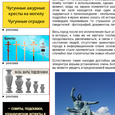
бомбу готовят к использованию, однако 
момент, когда на экране появляется р
этом же зале находится еще один эк
задуматься о произошедшем - необычные
подробно в музее можно узнать об истор
очевидцев переживших то страшное ут
свидетелей - фотографий, документов, ли
реклама
Весь город после его испепеления был ус
в которых, к тому же не хватало топли
продолжалось увеличиваться, в связи с 
состояние людей, отсутствие ориентир
города в информационном плане ослож
времени стало проявляться страшными на
случайно при строительстве новых объект
Естественно такие находки достойны ув
реклама
эпицентра взрыва установлено очень боль
вы можете увидеть в предлагаемой ваше
реклама