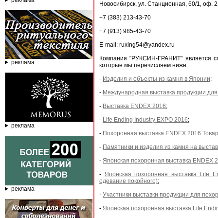
реклама
Новосибирск, ул. Станционная, 60/1, оф. 
+7 (383) 213-43-70
+7 (913) 985-43-70
E-mail: ruxing54@yandex.ru
Компания "РУКСИН-ГРАНИТ" является сп
реклама
которые мы перечисляем ниже:
-
Изделия и объекты из камня в Японии
;
-
Международная выставка продукции для
-
Выставка ENDEX 2016
;
-
Life Ending Industry EXPO 2016
;
реклама
-
Похоронная выставка ENDEX 2016 Това
-
Памятники и изделия из камня на выста
-
Японская похоронная выставка ENDEX 20
-
Японская похоронная выставка Life E
одевание покойного)
;
реклама
-
Участники выставки продукции для похо
-
Японская похоронная выставка Life Endi