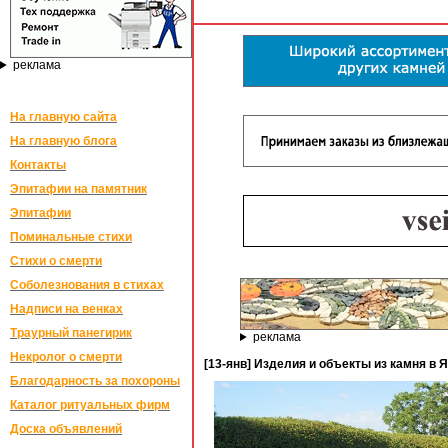
реклама
На главную сайта
На главную блога
Контакты
Эпитафии на памятник
Эпитафии
Поминальные стихи
Стихи о смерти
Соболезнования в стихах
Надписи на венках
Траурный панегирик
реклама
Некролог о смерти
[13-янв] Изделия и объекты из камня в 
Благодарность за похороны
Каталог ритуальных фирм
Доска объявлений