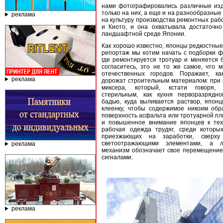
нами фотографировались различные изд
только на них, а еще и на разнообразные
реклама
на культуру производства ремонтных рабо
и Киото, и она охватывала достаточно
ландшафтной среде Японии.
Как хорошо известно, японцы редкостные
репортаж мы хотим начать с подборки ф
где ремонтируется тротуар и меняется 
согласитесь, это не то же самое, что 
отечественных городов. Поражает, ка
реклама
дорожат строительным материалом: при 
миксера, который, кстати говоря,
стерильным, как кухня перворазрядно
бадью, куда выливается раствор, япо
клеенку, чтобы содержимое никоим об
поверхность асфальта или тротуарной пл
и повышенное внимание японцев к тех
рабочая одежда трудяг, среди которы
приезжающих на заработки, сверху
светоотражающими элементами, а 
реклама
механизм обозначает свое перемещени
сигналами.
реклама