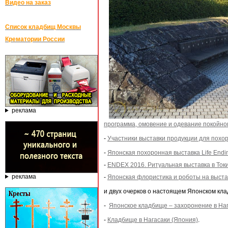
Видео на заказ
Список кладбищ Москвы
Крематории России
реклама
программа, омовение и одевание покойно
-
Участники выставки продукции для похо
-
Японская похоронная выставка Life Endi
-
ENDEX 2016. Ритуальная выставка в Ток
реклама
-
Японская флористика и роботы на выста
и двух очерков о настоящем Японском кла
-
Японское кладбище – захоронение в На
-
Кладбище в Нагасаки (Япония)
.