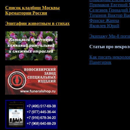
Примаков Евгений
Список кладбищ Москвы
Селезнев Геннадий
Крематории России
Тихонов Виктор Ва
Фриске Жанна
Эпитафии животным в стихах
Яковлев Юрий
Экипажу Ми-8 поги
Статьи про некрол
Как писать некроло
Панегирик