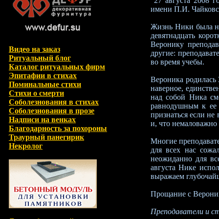
"27 августа 2008 г
имени П.И. Чайковс
Жизнь Ники была не
девятнадцать корот
Веронику преподав
Видео на заказ
другие: преподават
Ритуальный блог
во время учебы.
Каталог ритуальных фирм
Эпитафии в стихах
Вероника родилась 3
Поминальные стихи
наверное, единстве
Стихи о смерти
над собой Ника см
Соболезнования в стихах
равнодушным к ее 
Соболезнования в прозе
признаться если не 
Надписи на венках
и, что немаловажно 
Благодарность за похороны
Траурный панегирик
Многие преподавате
Некролог
для всех нас сожа
неожиданно для все
августа Нике испо
выражаем глубочайш
Прощание с Веронико
Преподаватели и ст