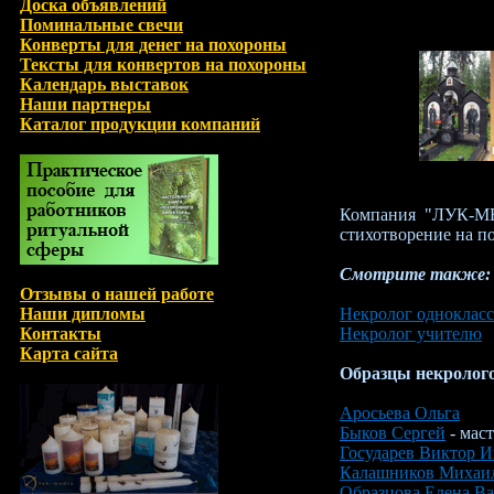
Доска объявлений
Поминальные свечи
Конверты для денег на похороны
Тексты для конвертов на похороны
Календарь выставок
Наши партнеры
Каталог продукции компаний
Компания "ЛУК-МЕД
стихотворение на п
Смотрите также:
Отзывы о нашей работе
Наши дипломы
Некролог одноклас
Контакты
Некролог учителю
Карта сайта
Образцы некролог
Аросьева Ольга
Быков Сергей
- маст
Государев Виктор 
Калашников Михаи
Образцова Елена Ва