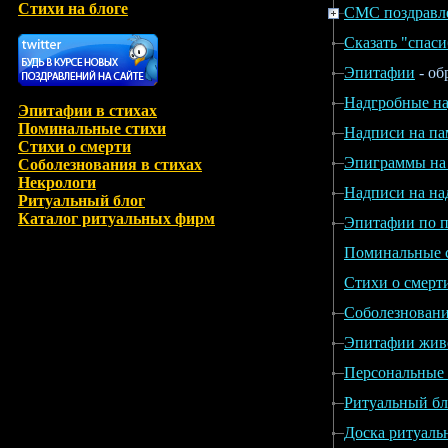
Стихи на блоге
СМС поздравл
Сказать "спаси
Эпитафии
- об
Надгробные на
Эпитафии в стихах
Поминальные стихи
Надписи на па
Стихи о смерти
Эпиграммы на
Соболезнования в стихах
Некрологи
Надписи на на
Ритуальный блог
Каталог ритуальных фирм
Эпитафии по 
Поминальные 
Стихи о смерт
Соболезновани
Эпитафии жив
Персональные
Ритуальный бл
Доска ритуаль