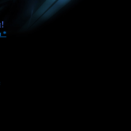
я!
 *