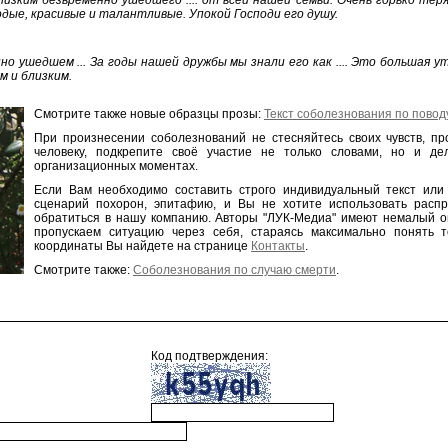
изким безвременно ушедшего .... от всей нашей семьи. Очень горько теря
дые, красивые и талантливые. Упокой Господи его душу.
но ушедшем ... За годы нашей дружбы мы знали его как .... Это большая у
м и близким.
Смотрите также новые образцы прозы:
Текст соболезнования по повод
При произнесении соболезнований не стесняйтесь своих чувств, п
человеку, подкрепите своё участие не только словами, но и де
организационных моментах.
Если Вам необходимо составить строго индивидуальный текст или
сценарий похорон, эпитафию, и Вы не хотите использовать расп
обратиться в нашу компанию. Авторы "ЛУК-Медиа" имеют немалый 
пропускаем ситуацию через себя, стараясь максимально понять т
координаты Вы найдете на странице
Контакты
.
Смотрите также:
Соболезнования по случаю смерти
.
Код подтверждения: