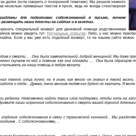
так далее (если говорить о похоронной тематике). Мы решили немного
в несколько примерных текстов в прозе, ведь не всегда стихотворная
аблоны для подготовки соболезнований в письме, личном
 не размещать наши тексты на сайтах и в газетах.
заказать специальный конверт для денежной помощи родственникам
айнов можно увидеть тут:
Ритуальные открытки
. Либо, у нас можно приоб
изайна. Если у вас уже есть подобный конверт, то на нашем сайте можно
орбим о смерти… . Она была замечательной, доброй женщиной. Мы даже пр
онечно скучаем по ней и помним, как она однажды … . Она была образцом 
ссчитывать на нашу помощь в любую минуту.
нал твоего отца лично, но я знаю, как много он значил в твоей жизни,
заботе о тебе... Думаю, очень многим людям его будет не хватать. Я молю 
и ребенка. Невозможно найти таких слов поддержки, чтобы хоть на кап
 Примите наши искренние соболезнования о смерти вашей дорогой доченьки
глубокие соболезнования в связи с трагической кончиной... Мы разделя
ибшем... С соболезнованиями, ...