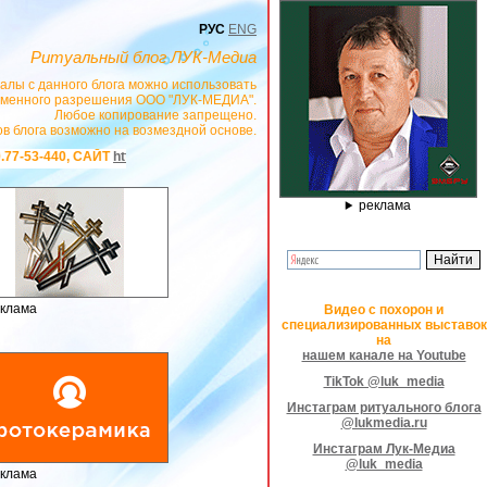
РУС
ENG
Ритуальный блог ЛУК-Медиа
алы с данного блога можно использовать
сьменного разрешения ООО "ЛУК-МЕДИА".
Любое копирование запрещено.
в блога возможно на возмездной основе.
САЙТ
https://stanok-graver.ru
- РЕКЛАМОДАТЕЛЬ ИП Павленко С.В. ИНН: 23300
реклама
клама
Видео с похорон и
специализированных выставок
на
нашем канале на Youtube
TikTok @luk_media
Инстаграм ритуального блога
@lukmedia.ru
Инстаграм Лук-Медиа
@luk_media
клама