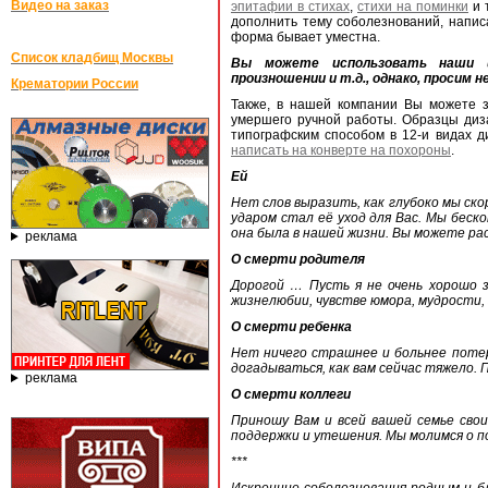
Видео на заказ
эпитафии в стихах
,
стихи на поминки
и 
дополнить тему соболезнований, написа
форма бывает уместна.
Список кладбищ Москвы
Вы можете использовать наши ш
произношении и т.д., однако, просим
Крематории России
Также, в нашей компании Вы можете 
умершего ручной работы. Образцы диз
типографским способом в 12-и видах д
написать на конверте на похороны
.
Ей
Нет слов выразить, как глубоко мы ск
ударом стал её уход для Вас. Мы беск
она была в нашей жизни. Вы можете ра
реклама
О смерти родителя
Дорогой … Пусть я не очень хорошо з
жизнелюбии, чувстве юмора, мудрости, 
О смерти ребенка
Нет ничего страшнее и больнее потер
догадываться, как вам сейчас тяжело.
реклама
О смерти коллеги
Приношу Вам и всей вашей семье свои 
поддержки и утешения. Мы молимся о пог
***