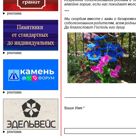
Искренние соболезнования родным и бл
вдвойне горше, если нас покидают моло
***
реклама
Мы скорбим вместе с вами о безвремен
соболезнования родителям, всем родны
Да благословит Господь его душу.
реклама
реклама
Ваше Имя:*
реклама