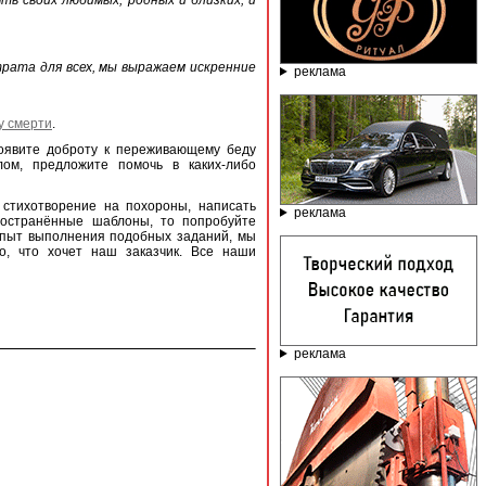
ть своих любимых, родных и близких, и
трата для всех, мы выражаем искренние
реклама
у смерти
.
роявите доброту к переживающему беду
лом, предложите помочь в каких-либо
 стихотворение на похороны, написать
реклама
ространённые шаблоны, то попробуйте
опыт выполнения подобных заданий, мы
о, что хочет наш заказчик. Все наши
реклама