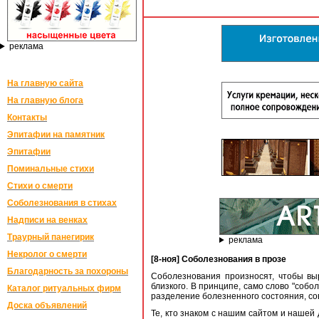
реклама
На главную сайта
На главную блога
Контакты
Эпитафии на памятник
Эпитафии
Поминальные стихи
Стихи о смерти
Соболезнования в стихах
Надписи на венках
Траурный панегирик
реклама
Некролог о смерти
[8-ноя] Соболезнования в прозе
Благодарность за похороны
Соболезнования произносят, чтобы вы
близкого. В принципе, само слово "собо
Каталог ритуальных фирм
разделение болезненного состояния, со
Доска объявлений
Те, кто знаком с нашим сайтом и нашей 