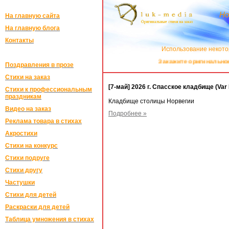
Но
На главную сайта
На главную блога
Контакты
Использование некото
Закажите оригинальное ст
Поздравления в прозе
Стихи на заказ
[7-май] 2026 г. Спасское кладбище (Var 
Стихи к профессиональным
праздникам
Кладбище столицы Норвегии
Видео на заказ
Подробнее »
Реклама товара в стихах
Акростихи
Стихи на конкурс
Стихи подруге
Стихи другу
Частушки
Стихи для детей
Раскраски для детей
Таблица умножения в стихах